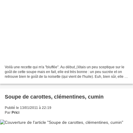
Voilà une recette qui m'a "bluffée". Au début, j'étais un peu sceptique sur le
goût de cette soupe mais en fait, elle est très bonne : un peu sucrée et on
retrouve bien le goût de la noisette (qui vient de l'huile). Euh, bien sûr, elle a
aussi un bon...
Soupe de carottes, clémentines, cumin
Publié le 13/01/2011 à 22:19
Par
Prici