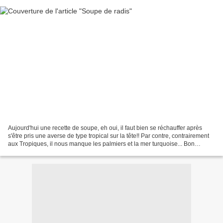
Aujourd'hui une recette de soupe, eh oui, il faut bien se réchauffer après
s'être pris une averse de type tropical sur la tête!! Par contre, contrairement
aux Tropiques, il nous manque les palmiers et la mer turquoise... Bon
toujours est il que j'ai emprunté...