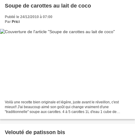
Soupe de carottes au lait de coco
Publié le 24/12/2010 à 07:00
Par
Prici
Voilà une recette bien originale et légère, juste avant le réveillon, c'est
mieux!! J'ai beaucoup aimé son goût qui change vraiment d'une
"traditionnelle" soupe aux carottes. 4 à 5 carottes 1L d'eau 1 cube de
bouillon de légumes 1 cc de curry 25cl de...
Velouté de patisson bis