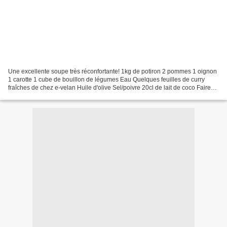
Une excellente soupe très réconfortante! 1kg de potiron 2 pommes 1 oignon
1 carotte 1 cube de bouillon de légumes Eau Quelques feuilles de curry
fraîches de chez e-velan Huile d'olive Sel/poivre 20cl de lait de coco Faire
revenir le potiron, les pommes,...