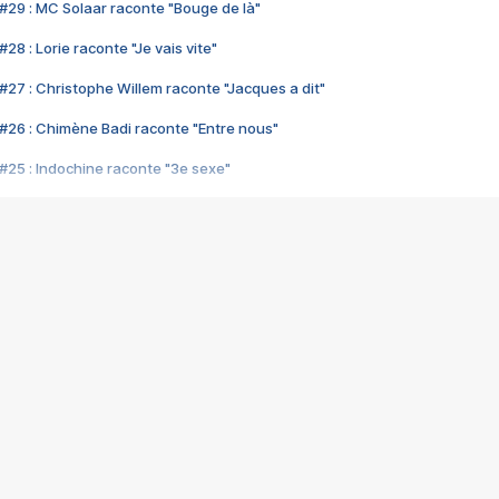
#29 : MC Solaar raconte "Bouge de là"
28 : Lorie raconte "Je vais vite"
#27 : Christophe Willem raconte "Jacques a dit"
#26 : Chimène Badi raconte "Entre nous"
#25 : Indochine raconte "3e sexe"
#24 : Zaho raconte "C'est chelou"
#23 : Patrick Bruel raconte "Au café des délices"
#22 : Kyo raconte "Le chemin"
#21 : Nolwenn Leroy raconte "Cassé"
#20 : Patrick Hernandez raconte "Born to be alive"
#19 : Lorie raconte "Près de moi"
#18 : Michael Jones raconte "A nos actes manqués" (avec Jean-Jacque
#17 : Khaled raconte "Aïcha"