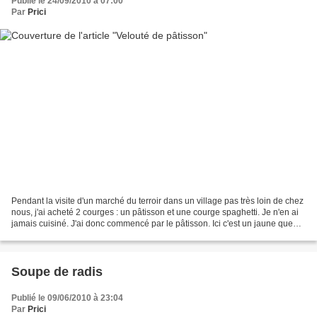
Publié le 24/09/2010 à 07:00
Par
Prici
Pendant la visite d'un marché du terroir dans un village pas très loin de chez
nous, j'ai acheté 2 courges : un pâtisson et une courge spaghetti. Je n'en ai
jamais cuisiné. J'ai donc commencé par le pâtisson. Ici c'est un jaune que
nous avons acheté....
Soupe de radis
Publié le 09/06/2010 à 23:04
Par
Prici