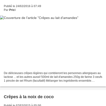
Publié le 24/02/2016 à 07:49
Par
Prici
De délicieuses crêpes légères qui combleront les personnes allergiques au
lactose ... et les autres aussi! 500ml de lait d'amandes 250g de farine 3 oeufs
1 pincée de sel Rhum (facultatif) Mélanger les ingrédients ensemble.
Personnellement, je mixe l'ensemble...
Crêpes à la noix de coco
Publié le 07/03/2015 à 05:00