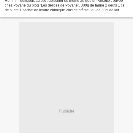
Hummm, délicieux au petit-déjeuner ou même au goûter! Recette trouvée
chez Poyane du blog "Les délices de Poyane". 300g de farine 2 oeufs 1 cs
de sucre 1 sachet de levure chimique 20cl de crème liquide 30cl de lait
Mélanger tous les ingrédients. Mettre...
Publicité