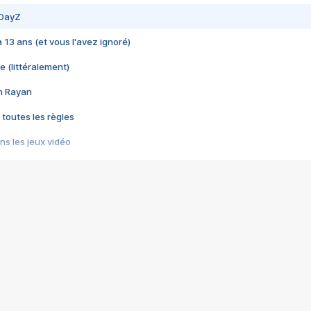
 DayZ
 a 13 ans (et vous l'avez ignoré)
e (littéralement)
im Rayan
 toutes les règles
s les jeux vidéo
us choquant de Rockstar ? - Le scandale BULLY
e plus moche de Steam
du RÊVE tourne au CAUCHEMAR
pendant 8 heures
it… à tort
umiliés par un jeu vidéo