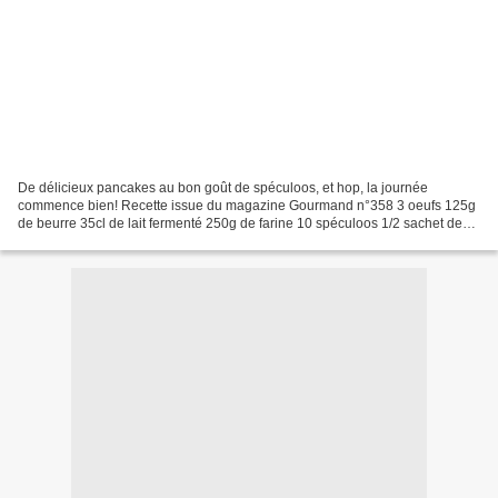
De délicieux pancakes au bon goût de spéculoos, et hop, la journée
commence bien! Recette issue du magazine Gourmand n°358 3 oeufs 125g
de beurre 35cl de lait fermenté 250g de farine 10 spéculoos 1/2 sachet de
levure chimique 1 cc de cannelle 1 pincée...