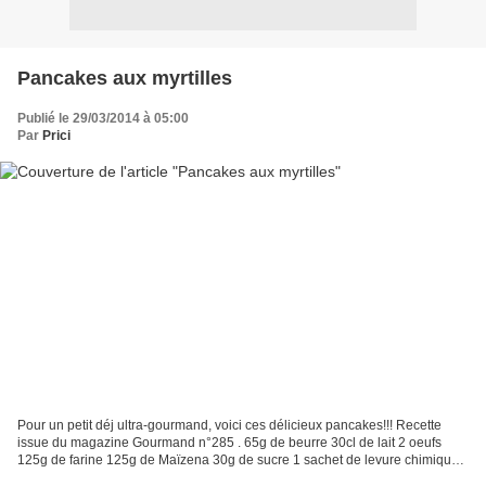
Pancakes aux myrtilles
Publié le 29/03/2014 à 05:00
Par
Prici
Pour un petit déj ultra-gourmand, voici ces délicieux pancakes!!! Recette
issue du magazine Gourmand n°285 . 65g de beurre 30cl de lait 2 oeufs
125g de farine 125g de Maïzena 30g de sucre 1 sachet de levure chimique
1 pincée de sel Des myrtilles Du sirop...