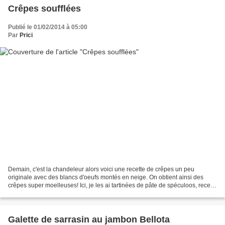
Crêpes soufflées
Publié le 01/02/2014 à 05:00
Par
Prici
Demain, c'est la chandeleur alors voici une recette de crêpes un peu
originale avec des blancs d'oeufs montés en neige. On obtient ainsi des
crêpes super moelleuses! Ici, je les ai tartinées de pâte de spéculoos, recette
ici. Recette issue du magazine...
Galette de sarrasin au jambon Bellota