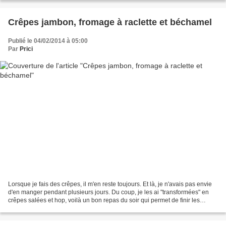
Crêpes jambon, fromage à raclette et béchamel
Publié le 04/02/2014 à 05:00
Par
Prici
Lorsque je fais des crêpes, il m'en reste toujours. Et là, je n'avais pas envie
d'en manger pendant plusieurs jours. Du coup, je les ai "transformées" en
crêpes salées et hop, voilà un bon repas du soir qui permet de finir les
restes! Des crêpes De la...