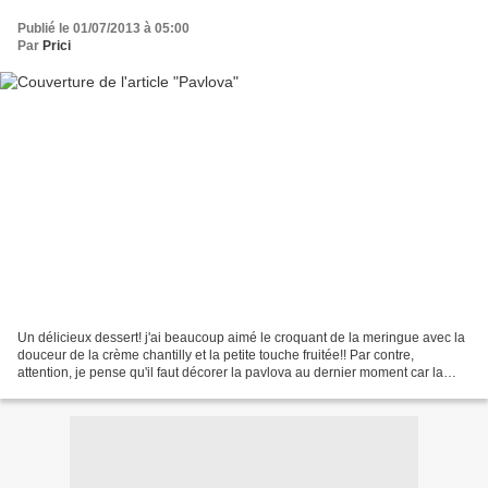
Publié le 01/07/2013 à 05:00
Par
Prici
Un délicieux dessert! j'ai beaucoup aimé le croquant de la meringue avec la
douceur de la crème chantilly et la petite touche fruitée!! Par contre,
attention, je pense qu'il faut décorer la pavlova au dernier moment car la
crème ramollit beaucoup la meringue......