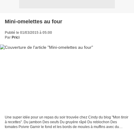
Mini-omelettes au four
Publié le 01/03/2015 à 05:00
Par
Prici
Une super idée pour un repas du soir trouvée chez Cindy du blog "Mon tiroir
à recettes". Du jambon Des oeufs Du gruyère râpé Du reblochon Des
tomates Poivre Garnir le fond et les bords de moules à muffins avec du
jambon. Déposer un peu de gruyère râpé...