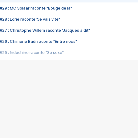
#29 : MC Solaar raconte "Bouge de là"
28 : Lorie raconte "Je vais vite"
#27 : Christophe Willem raconte "Jacques a dit"
#26 : Chimène Badi raconte "Entre nous"
#25 : Indochine raconte "3e sexe"
#24 : Zaho raconte "C'est chelou"
#23 : Patrick Bruel raconte "Au café des délices"
#22 : Kyo raconte "Le chemin"
#21 : Nolwenn Leroy raconte "Cassé"
#20 : Patrick Hernandez raconte "Born to be alive"
#19 : Lorie raconte "Près de moi"
#18 : Michael Jones raconte "A nos actes manqués" (avec Jean-Jacque