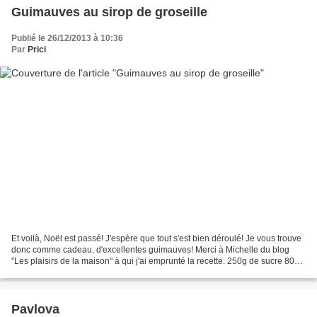
Guimauves au sirop de groseille
Publié le 26/12/2013 à 10:36
Par
Prici
Et voilà, Noël est passé! J'espère que tout s'est bien déroulé! Je vous trouve
donc comme cadeau, d'excellentes guimauves! Merci à Michelle du blog
"Les plaisirs de la maison" à qui j'ai emprunté la recette. 250g de sucre 80ml
d'eau 6 feuilles de gélatine...
Pavlova