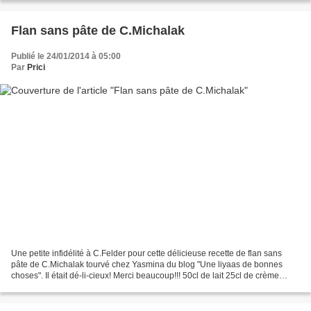
Flan sans pâte de C.Michalak
Publié le 24/01/2014 à 05:00
Par
Prici
Une petite infidélité à C.Felder pour cette délicieuse recette de flan sans
pâte de C.Michalak tourvé chez Yasmina du blog "Une liyaas de bonnes
choses". Il était dé-li-cieux! Merci beaucoup!!! 50cl de lait 25cl de crème
fleurette 75g de sucre 100g de...