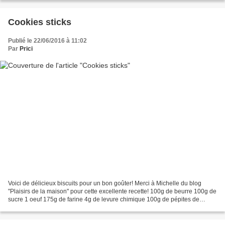
Cookies sticks
Publié le 22/06/2016 à 11:02
Par
Prici
Voici de délicieux biscuits pour un bon goûter! Merci à Michelle du blog
"Plaisirs de la maison" pour cette excellente recette! 100g de beurre 100g de
sucre 1 oeuf 175g de farine 4g de levure chimique 100g de pépites de
chocolat 1 gousse de vanille Battre...