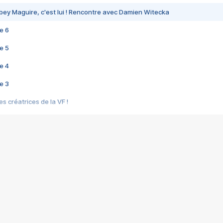
bey Maguire, c'est lui ! Rencontre avec Damien Witecka
e 6
e 5
e 4
e 3
s créatrices de la VF !
e 2
e 1
e Mektoub My Love arrive enfin ! Rencontre avec Shaïn Boumedine et Sal
i : après Toni en famille
elle réalise le bouleversant Dites lui que je l'aime
ais ! Rencontre autour de Vie privée de Rebecca Zlotowski