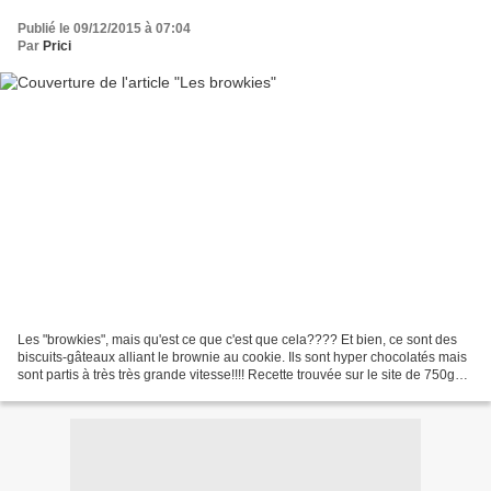
Publié le 09/12/2015 à 07:04
Par
Prici
Les "browkies", mais qu'est ce que c'est que cela???? Et bien, ce sont des
biscuits-gâteaux alliant le brownie au cookie. Ils sont hyper chocolatés mais
sont partis à très très grande vitesse!!!! Recette trouvée sur le site de 750g
mais avec quelque arrangement...