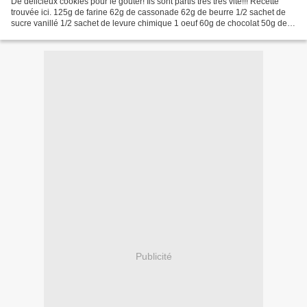
De délicieux cookies pour le goûter! Ils sont partis très très vite!!! Recette
trouvée ici. 125g de farine 62g de cassonade 62g de beurre 1/2 sachet de
sucre vanillé 1/2 sachet de levure chimique 1 oeuf 60g de chocolat 50g de
noix de coco Battre l'oeuf...
Publicité