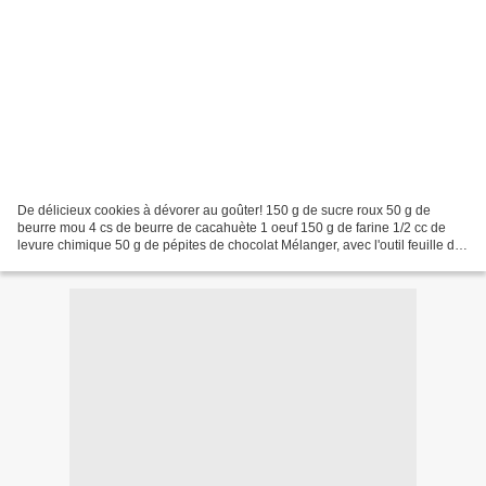
De délicieux cookies à dévorer au goûter! 150 g de sucre roux 50 g de
beurre mou 4 cs de beurre de cacahuète 1 oeuf 150 g de farine 1/2 cc de
levure chimique 50 g de pépites de chocolat Mélanger, avec l'outil feuille du
robot, le beurre avec le sucre...