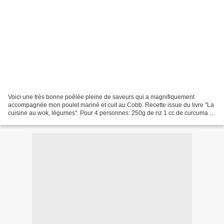
Voici une très bonne poêlée pleine de saveurs qui a magnifiquement
accompagnée mon poulet mariné et cuit au Cobb. Recette issue du livre "La
cuisine au wok, légumes". Pour 4 personnes: 250g de riz 1 cc de curcuma 2
oignons rouges 2 poivrons rouges 200g...