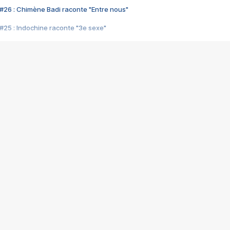
#26 : Chimène Badi raconte "Entre nous"
#25 : Indochine raconte "3e sexe"
#24 : Zaho raconte "C'est chelou"
#23 : Patrick Bruel raconte "Au café des délices"
#22 : Kyo raconte "Le chemin"
#21 : Nolwenn Leroy raconte "Cassé"
#20 : Patrick Hernandez raconte "Born to be alive"
#19 : Lorie raconte "Près de moi"
#18 : Michael Jones raconte "A nos actes manqués" (avec Jean-Jacque
#17 : Khaled raconte "Aïcha"
#16 : Corneille raconte "Parce qu'on vient de loin"
#15 : Indochine raconte "L'aventurier"