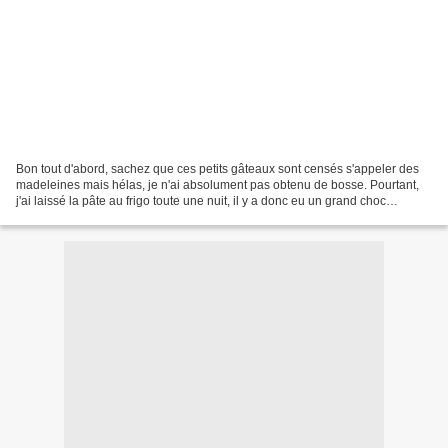
Bon tout d'abord, sachez que ces petits gâteaux sont censés s'appeler des
madeleines mais hélas, je n'ai absolument pas obtenu de bosse. Pourtant,
j'ai laissé la pâte au frigo toute une nuit, il y a donc eu un grand choc
thermique.... mais pas de bosse.......