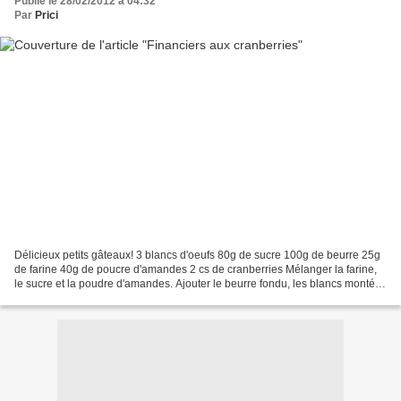
Publié le 28/02/2012 à 04:32
Par
Prici
Délicieux petits gâteaux! 3 blancs d'oeufs 80g de sucre 100g de beurre 25g
de farine 40g de poucre d'amandes 2 cs de cranberries Mélanger la farine,
le sucre et la poudre d'amandes. Ajouter le beurre fondu, les blancs montés
en neige et les cranberries....