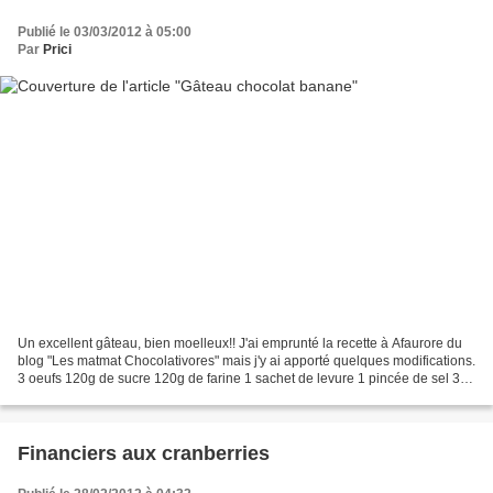
Publié le 03/03/2012 à 05:00
Par
Prici
Un excellent gâteau, bien moelleux!! J'ai emprunté la recette à Afaurore du
blog "Les matmat Chocolativores" mais j'y ai apporté quelques modifications.
3 oeufs 120g de sucre 120g de farine 1 sachet de levure 1 pincée de sel 3
bananes 100g de crème liquide...
Financiers aux cranberries