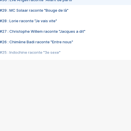
#29 : MC Solaar raconte "Bouge de là"
28 : Lorie raconte "Je vais vite"
#27 : Christophe Willem raconte "Jacques a dit"
#26 : Chimène Badi raconte "Entre nous"
#25 : Indochine raconte "3e sexe"
#24 : Zaho raconte "C'est chelou"
#23 : Patrick Bruel raconte "Au café des délices"
#22 : Kyo raconte "Le chemin"
#21 : Nolwenn Leroy raconte "Cassé"
#20 : Patrick Hernandez raconte "Born to be alive"
#19 : Lorie raconte "Près de moi"
#18 : Michael Jones raconte "A nos actes manqués" (avec Jean-Jacque