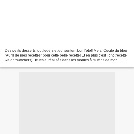
Des petits desserts tout légers et qui sentent bon l'été!! Merci Cécile du blog
"Au fil de mes recettes" pour cette belle recette! Et en plus c'est light (recette
weight watchers). Je les ai réalisés dans les moules à muffins de mon
partenaire Silikomart...