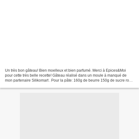
Un très bon gâteau! Bien moelleux et bien parfumé. Merci à Epices&Moi
pour cette très belle recette! Gâteau réalisé dans un moule à manqué de
mon partenaire Silikomart . Pour la pâte: 160g de beurre 150g de sucre roux
2 oeufs 150g de farine 1 sachet de...