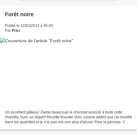
Forêt noire
Publié le 22/03/2012 à 05:00
Par
Prici
Un excellent gâteau! J'aime beaucoup le chocolat associé à toute cette
chantilly, hum, un régal!!! Recette trouvée chez cuisine-addict que j'ai modifié
dans les quantités et je n'ai pas mis non plus d'alcool. Pour la génoise: 3
oeufs + 1 blanc 100g de...