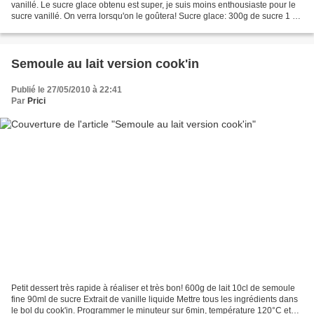
vanillé. Le sucre glace obtenu est super, je suis moins enthousiaste pour le
sucre vanillé. On verra lorsqu'on le goûtera! Sucre glace: 300g de sucre 1 cc
de fécule de maïs ou de pomme...
Semoule au lait version cook'in
Publié le 27/05/2010 à 22:41
Par
Prici
Petit dessert très rapide à réaliser et très bon! 600g de lait 10cl de semoule
fine 90ml de sucre Extrait de vanille liquide Mettre tous les ingrédients dans
le bol du cook'in. Programmer le minuteur sur 6min, température 120°C et