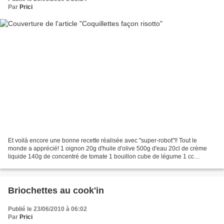
Par
Prici
Et voilà encore une bonne recette réalisée avec "super-robot"!! Tout le
monde a apprécié! 1 oignon 20g d'huile d'olive 500g d'eau 20cl de crème
liquide 140g de concentré de tomate 1 bouillon cube de légume 1 cc
d'origan Des lardons 250g de coquillette....
Briochettes au cook'in
Publié le 23/06/2010 à 06:02
Par
Prici