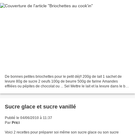
De bonnes petites briochettes pour le petit déj!! 200g de lait 1 sachet de
levure 80g de sucre 2 oeufs 100g de beurre 500g de farine Amandes
effilées ou pépites de chocolat ou ... Sel Mettre le lait et la levure dans le bol,
30secondes, 40°C, vitesse2....
Sucre glace et sucre vanillé
Publié le 04/06/2010 à 11:37
Par
Prici
Voici 2 recettes pour préparer soi même son sucre glace ou son sucre