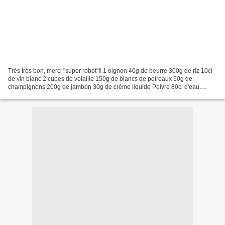
Très très bon, merci "super robot"!! 1 oignon 40g de beurre 300g de riz 10cl
de vin blanc 2 cubes de volaille 150g de blancs de poireaux 50g de
champignons 200g de jambon 30g de crème liquide Poivre 80cl d'eau.
Mettre l'oignon dans le bol : fonction turbo....