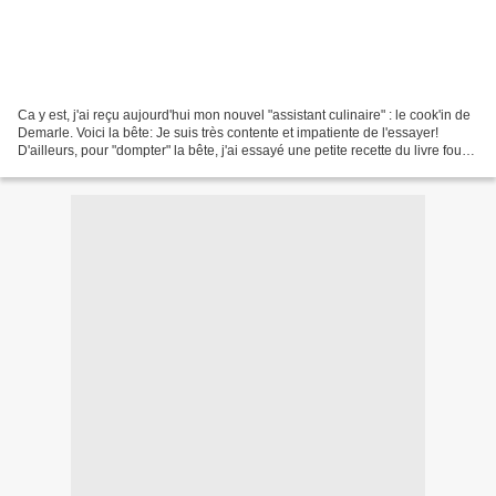
Ca y est, j'ai reçu aujourd'hui mon nouvel "assistant culinaire" : le cook'in de
Demarle. Voici la bête: Je suis très contente et impatiente de l'essayer!
D'ailleurs, pour "dompter" la bête, j'ai essayé une petite recette du livre fourni
avec le robot...