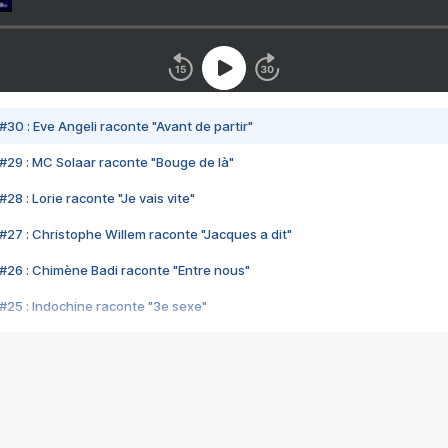
#30 : Eve Angeli raconte "Avant de partir"
#29 : MC Solaar raconte "Bouge de là"
28 : Lorie raconte "Je vais vite"
#27 : Christophe Willem raconte "Jacques a dit"
#26 : Chimène Badi raconte "Entre nous"
#25 : Indochine raconte "3e sexe"
#24 : Zaho raconte "C'est chelou"
#23 : Patrick Bruel raconte "Au café des délices"
#22 : Kyo raconte "Le chemin"