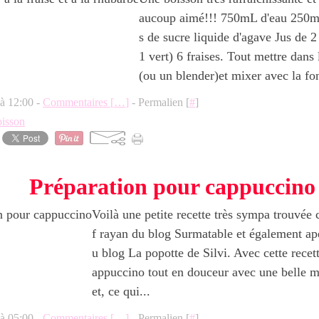
aucoup aimé!!! 750mL d'eau 250m
s de sucre liquide d'agave Jus de 2
1 vert) 6 fraises. Tout mettre dans
(ou un blender)et mixer avec la fon
 à 12:00 -
Commentaires [
…
]
- Permalien [
#
]
oisson
Préparation pour cappuccino
Voilà une petite recette très sympa trouvé
f rayan du blog Surmatable et également ap
u blog La popotte de Silvi. Avec cette recett
appuccino tout en douceur avec une belle m
et, ce qui...
 à 05:00 -
Commentaires [
…
]
- Permalien [
#
]