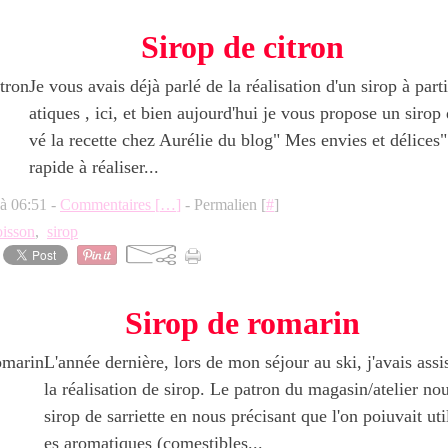
Sirop de citron
Je vous avais déjà parlé de la réalisation d'un sirop à par
atiques , ici, et bien aujourd'hui je vous propose un sirop d
vé la recette chez Aurélie du blog" Mes envies et délices" 
rapide à réaliser...
 à 06:51 -
Commentaires [
…
]
- Permalien [
#
]
oisson
,
sirop
Sirop de romarin
L'année dernière, lors de mon séjour au ski, j'avais assis
la réalisation de sirop. Le patron du magasin/atelier no
sirop de sarriette en nous précisant que l'on poiuvait uti
es aromatiques (comestibles...