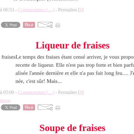
 à 06:53 -
Commentaires [
…
]
- Permalien [
#
]
Liqueur de fraises
Le temps des fraises étant censé arriver, je vous propo
recette de liqueur. Elle n'est pas trop forte et bien parf
alisée l'année dernière et elle n'a pas fait long feu.... J
née, c'est sûr! Mais...
 à 05:00 -
Commentaires [
…
]
- Permalien [
#
]
oisson
Soupe de fraises