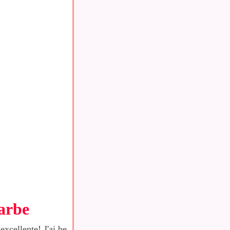
barbe
excellente! J'ai be