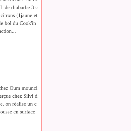
L de rhubarbe 3 c
 citrons (1jaune et
 le bol du Cook'in
ction...
e chez Oum mounci
erçue chez Silvi d
e, on réalise un c
ousse en surface