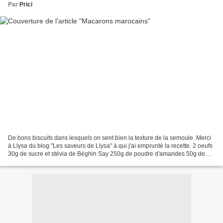
Par
Prici
De bons biscuits dans lesquels on sent bien la texture de la semoule. Merci
à Llysa du blog "Les saveurs de Llysa" à qui j'ai emprunté la recette. 2 oeufs
30g de sucre et stévia de Béghin Say 250g de poudre d'amandes 50g de
semoule fine 2 cc de levure...