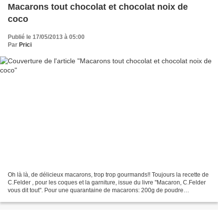
Macarons tout chocolat et chocolat noix de
coco
Publié le 17/05/2013 à 05:00
Par
Prici
Oh là là, de délicieux macarons, trop trop gourmands!! Toujours la recette de
C.Felder , pour les coques et la garniture, issue du livre "Macaron, C.Felder
vous dit tout". Pour une quarantaine de macarons: 200g de poudre
d'amande 200g de sucre glace 5...