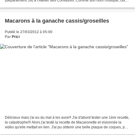
(département 59) à l'Atelier des Confitures. Comme son nom l'indique, cet
atelier fabrique et vend des...
Macarons à la ganache cassis/groseilles
Publié le 27/03/2012 à 05:00
Par
Prici
Délicieux mais j'ai eu du mal à les avoir!! J'ai d'abord tester une 1ère recette,
la catastrophe!!! Alors j'ai testé la recette de Macaronette et visionnée la
vidéo qu'elle mettait en lien. J'ai pu obtenir une belle plaque de coques, par
contre la 2ème...