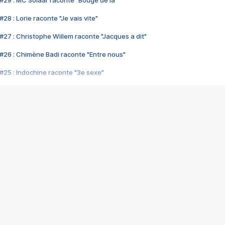
#29 : MC Solaar raconte "Bouge de là"
28 : Lorie raconte "Je vais vite"
#27 : Christophe Willem raconte "Jacques a dit"
#26 : Chimène Badi raconte "Entre nous"
#25 : Indochine raconte "3e sexe"
#24 : Zaho raconte "C'est chelou"
#23 : Patrick Bruel raconte "Au café des délices"
#22 : Kyo raconte "Le chemin"
#21 : Nolwenn Leroy raconte "Cassé"
#20 : Patrick Hernandez raconte "Born to be alive"
#19 : Lorie raconte "Près de moi"
#18 : Michael Jones raconte "A nos actes manqués" (avec Jean-Jacque
#17 : Khaled raconte "Aïcha"