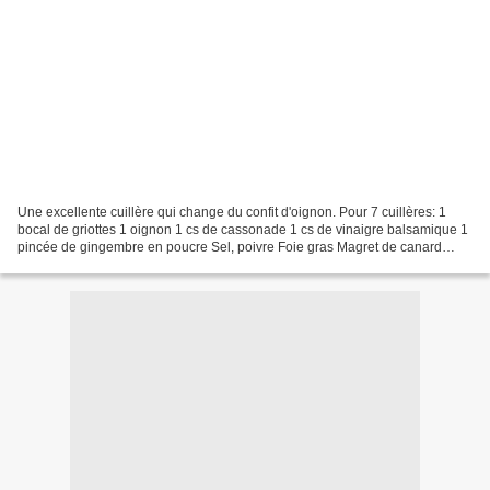
Une excellente cuillère qui change du confit d'oignon. Pour 7 cuillères: 1
bocal de griottes 1 oignon 1 cs de cassonade 1 cs de vinaigre balsamique 1
pincée de gingembre en poucre Sel, poivre Foie gras Magret de canard
séché Dans une casserole, placer...