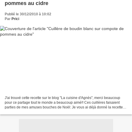
pommes au cidre
Publié le 30/12/2010 à 10:02
Par
Prici
J'ai trouvé cette recette sur le blog "La cuisine d'Agnès", merci beaucoup
pour ce partage tout le monde a beaucoup aimé!! Ces cuillères faisaient
parties de mes amuses bouches de Noël: Je vous ai déjà donné la recette
de l'espuma de f oie gras ici Alors...