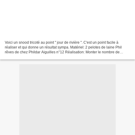
Voici un snood tricoté au point " jour de rivière ". C'est un point facile à
réaliser et qui donne un résultat sympa. Matériel: 2 pelotes de laine Phil
rêves de chez Phildar Aiguilles n°12 Réalisation: Monter le nombre de
mailles voulues sur les aiguilles...