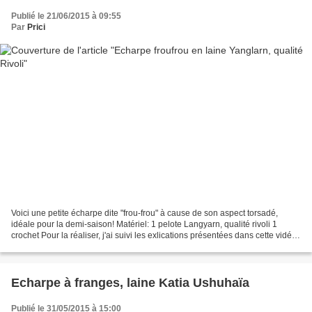
Publié le 21/06/2015 à 09:55
Par
Prici
Voici une petite écharpe dite "frou-frou" à cause de son aspect torsadé,
idéale pour la demi-saison! Matériel: 1 pelote Langyarn, qualité rivoli 1
crochet Pour la réaliser, j'ai suivi les exlications présentées dans cette vidéo:
cliquez ici. Vous verrez,...
Echarpe à franges, laine Katia Ushuhaïa
Publié le 31/05/2015 à 15:00