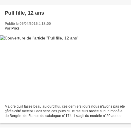
Pull fille, 12 ans
Publié le 05/04/2015 à 18:00
Par
Prici
Malgré qu'il fasse beau aujourd'hui, ces derniers jours nous n'avons pas été
gâtés côté météo! Il doit servi ces jours ci! Je me suis basée sur un modèle
de Bergère de France du catalogue n°174. Il s'agit du modèle n°29 auquel
j'ai apporté quelques modifications...