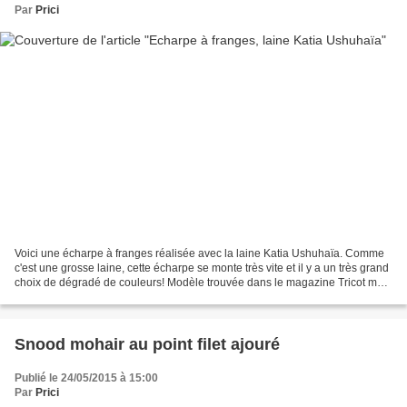
Par
Prici
Voici une écharpe à franges réalisée avec la laine Katia Ushuhaïa. Comme
c'est une grosse laine, cette écharpe se monte très vite et il y a un très grand
choix de dégradé de couleurs! Modèle trouvée dans le magazine Tricot mag'
N°26. Matériel: 2 pelotes...
Snood mohair au point filet ajouré
Publié le 24/05/2015 à 15:00
Par
Prici