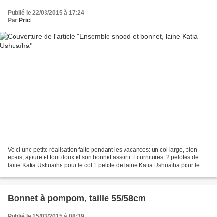
Publié le 22/03/2015 à 17:24
Par
Prici
Voici une petite réalisation faite pendant les vacances: un col large, bien
épais, ajouré et tout doux et son bonnet assorti. Fournitures: 2 pelotes de
laine Katia Ushuaïha pour le col 1 pelote de laine Katia Ushuaïha pour le
bonnet Aiguille n°12 pour...
Bonnet à pompom, taille 55/58cm
Publié le 15/03/2015 à 08:39