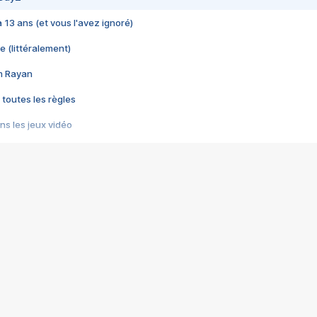
 a 13 ans (et vous l'avez ignoré)
e (littéralement)
im Rayan
 toutes les règles
s les jeux vidéo
us choquant de Rockstar ? - Le scandale BULLY
e plus moche de Steam
du RÊVE tourne au CAUCHEMAR
pendant 8 heures
it… à tort
umiliés par un jeu vidéo
ire - Final Fantasy 8