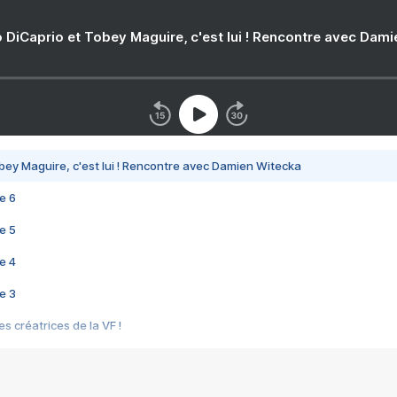
 DiCaprio et Tobey Maguire, c'est lui ! Rencontre avec Dam
bey Maguire, c'est lui ! Rencontre avec Damien Witecka
e 6
e 5
e 4
e 3
s créatrices de la VF !
e 2
e 1