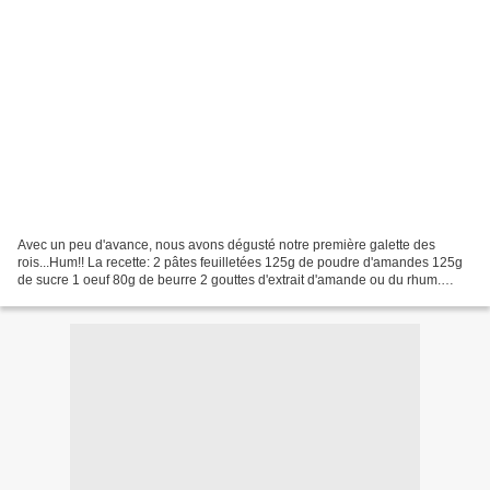
Avec un peu d'avance, nous avons dégusté notre première galette des
rois...Hum!! La recette: 2 pâtes feuilletées 125g de poudre d'amandes 125g
de sucre 1 oeuf 80g de beurre 2 gouttes d'extrait d'amande ou du rhum.
Mélanger la poudre d'amandes avec le...