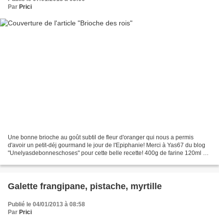
Par
Prici
Une bonne brioche au goût subtil de fleur d'oranger qui nous a permis
d'avoir un petit-déj gourmand le jour de l'Epiphanie! Merci à Yas67 du blog
"Unelyasdebonneschoses" pour cette belle recette! 400g de farine 120ml de
lait tiède 80g de sucre 1 oeuf...
Galette frangipane, pistache, myrtille
Publié le 04/01/2013 à 08:58
Par
Prici