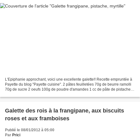
L'Epiphanie approchant, voici une excellente galette!! Recette empruntée à
Payette du blog "Payette cuisine". 2 pâtes feuilletées 70g de beurre ramolli
70g de sucre 2 oeufs 100g de poudre d'amandes 1 cc de pâte de pistache 1
cs de farine Myrtilles Battre...
Galette des rois à la frangipane, aux biscuits
roses et aux framboises
Publié le 08/01/2012 à 05:00
Par
Prici