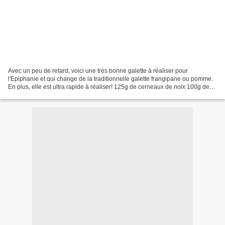
Avec un peu de retard, voici une très bonne galette à réaliser pour
l'Epiphanie et qui change de la traditionnelle galette frangipane ou pomme.
En plus, elle est ultra rapide à réaliser! 125g de cerneaux de noix 100g de
beurre pommade 100g de miel 1 oeuf...