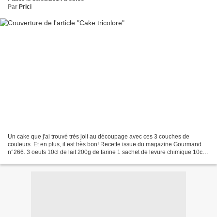
Par
Prici
Un cake que j'ai trouvé très joli au découpage avec ces 3 couches de
couleurs. Et en plus, il est très bon! Recette issue du magazine Gourmand
n°266. 3 oeufs 10cl de lait 200g de farine 1 sachet de levure chimique 10cl
d'huile 1 petite boîte de concentré...