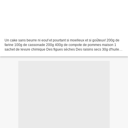
Un cake sans beurre ni eouf et pourtant si moelleux et si goûteux! 200g de
farine 100g de cassonade 200g 400g de compote de pommes maison 1
sachet de levure chimique Des figues sèches Des raisins secs 30g d'huile
Mélanger la farine, le sucre et la levure....