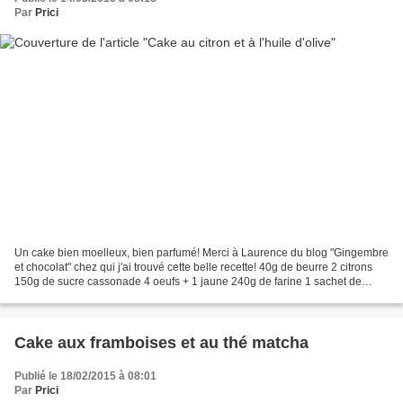
Par
Prici
Un cake bien moelleux, bien parfumé! Merci à Laurence du blog "Gingembre
et chocolat" chez qui j'ai trouvé cette belle recette! 40g de beurre 2 citrons
150g de sucre cassonade 4 oeufs + 1 jaune 240g de farine 1 sachet de
levure chimique 50g de miel 10cl...
Cake aux framboises et au thé matcha
Publié le 18/02/2015 à 08:01
Par
Prici