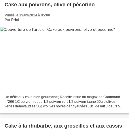
Cake aux poivrons, olive et pécorino
Publié le 19/09/2014 à 05:00
Par
Prici
Un délicieux cake bien gourmand!; Recette issue du magazine Gourmand
n°266 1/2 poivron rouge 1/2 poivron vert 1/2 poivron jaune 50g d'olives
vertes dénoyautées 50g d'olives noires dénoyautées 10cl de lait 3 oeufs 50g
de pécorino 200g de farine 1 sachet...
Cake à la rhubarbe, aux groseilles et aux cassis