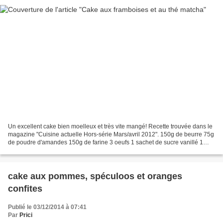
Un excellent cake bien moelleux et très vite mangé! Recette trouvée dans le
magazine "Cuisine actuelle Hors-série Mars/avril 2012". 150g de beurre 75g
de poudre d'amandes 150g de farine 3 oeufs 1 sachet de sucre vanillé 1
sachet de levure chimique 140g...
cake aux pommes, spéculoos et oranges
confites
Publié le 03/12/2014 à 07:41
Par
Prici