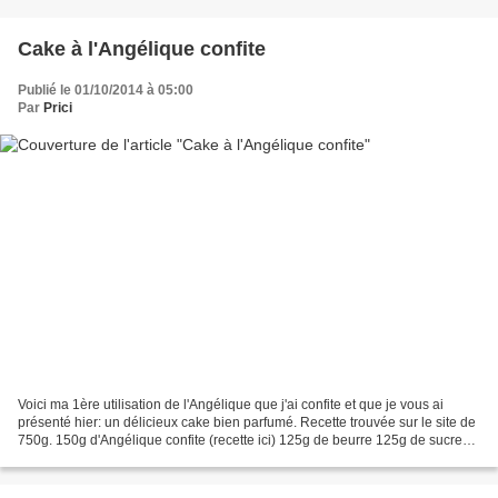
Cake à l'Angélique confite
Publié le 01/10/2014 à 05:00
Par
Prici
Voici ma 1ère utilisation de l'Angélique que j'ai confite et que je vous ai
présenté hier: un délicieux cake bien parfumé. Recette trouvée sur le site de
750g. 150g d'Angélique confite (recette ici) 125g de beurre 125g de sucre
de canne 3oeufs 200g de...