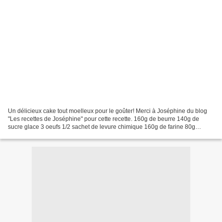
Un délicieux cake tout moelleux pour le goûter! Merci à Joséphine du blog
"Les recettes de Joséphine" pour cette recette. 160g de beurre 140g de
sucre glace 3 oeufs 1/2 sachet de levure chimique 160g de farine 80g
d'amande en poudre 150g de pralines roses...