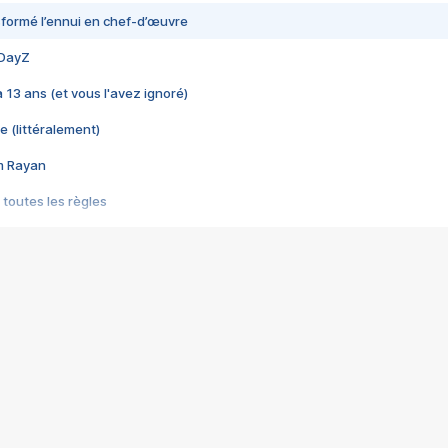
nsformé l’ennui en chef-d’œuvre
 DayZ
 a 13 ans (et vous l'avez ignoré)
e (littéralement)
im Rayan
 toutes les règles
s les jeux vidéo
us choquant de Rockstar ? - Le scandale BULLY
e plus moche de Steam
du RÊVE tourne au CAUCHEMAR
pendant 8 heures
it… à tort