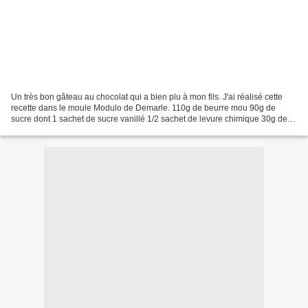
Un très bon gâteau au chocolat qui a bien plu à mon fils. J'ai réalisé cette
recette dans le moule Modulo de Demarle. 110g de beurre mou 90g de
sucre dont 1 sachet de sucre vanillé 1/2 sachet de levure chimique 30g de
cacao en poudre 3 oeufs 150g de farine...