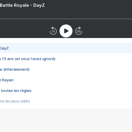
 Battle Royale - DayZ
 DayZ
 a 13 ans (et vous l'avez ignoré)
e (littéralement)
im Rayan
 toutes les règles
s les jeux vidéo
us choquant de Rockstar ? - Le scandale BULLY
e plus moche de Steam