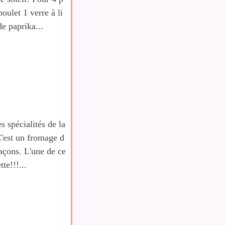
oulet 1 verre à li
e paprika...
s spécialités de la
C'est un fromage d
façons. L'une de ce
te!!!...