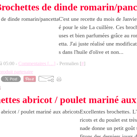
rochettes de dinde romarin/panc
C'est une recette du mois de Janvier,
é pour le site La cuillère. Ces broc
uses et bien parfumées grâce au ro
etta. J'ai juste réalisé une modificat
s dans l'huile d'olive et non...
 à 05:00 -
Commentaires [
…
]
- Permalien [
#
]
produit partenaire
1
ettes abricot / poulet mariné aux
Excellentes brochettes. L
ricots et du poulet est trè
nade donne un petit goût 
fitons des derniers jours 