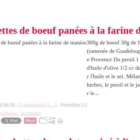
ttes de boeuf panées à la farine
300g de boeuf 30g de f
(ramenée de Guadeloupe
e Provence Du persil 1 
d'huile d'olive 1/2 cc 
r l'huile et le sel. Méla
herbes, le persil et le 
r le...
 à 06:30 -
Commentaires [
…
]
- Permalien [
#
]
barbecue
,
brochettes