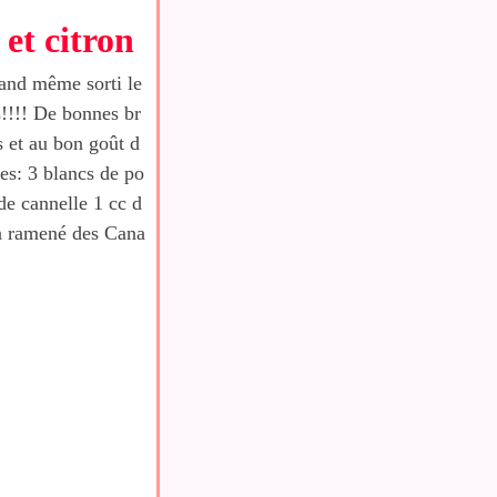
et citron
uand même sorti le
s!!!! De bonnes br
s et au bon goût d
tes: 3 blancs de po
de cannelle 1 cc d
n ramené des Cana