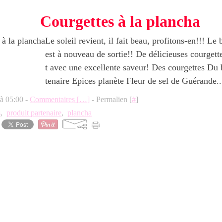
Courgettes à la plancha
Le soleil revient, il fait beau, profitons-en!!! L
est à nouveau de sortie!! De délicieuses courgett
t avec une excellente saveur! Des courgettes Du 
tenaire Epices planète Fleur de sel de Guérande..
 à 05:00 -
Commentaires [
…
]
- Permalien [
#
]
s
,
produit partenaire
,
plancha