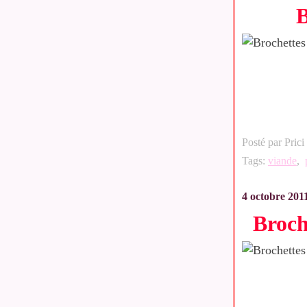
B
Posté par Prici
Tags:
viande
,
4 octobre 201
Broch