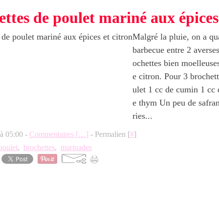
ttes de poulet mariné aux épices 
Malgré la pluie, on a q
barbecue entre 2 averse
ochettes bien moelleuse
e citron. Pour 3 brochet
ulet 1 cc de cumin 1 cc 
e thym Un peu de safra
ries...
 à 05:00 -
Commentaires [
…
]
- Permalien [
#
]
poulet
,
brochettes
,
marinades