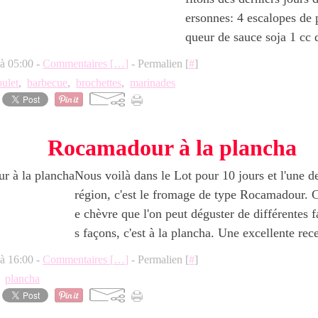
ersonnes: 4 escalopes de p
queur de sauce soja 1 cc d
 à 05:00 -
Commentaires [
…
]
- Permalien [
#
]
ulet
,
barbecue
,
brochettes
,
marinades
Rocamadour à la plancha
Nous voilà dans le Lot pour 10 jours et l'une de
région, c'est le fromage de type Rocamadour. 
e chèvre que l'on peut déguster de différentes 
s façons, c'est à la plancha. Une excellente recet
 à 16:00 -
Commentaires [
…
]
- Permalien [
#
]
,
plancha