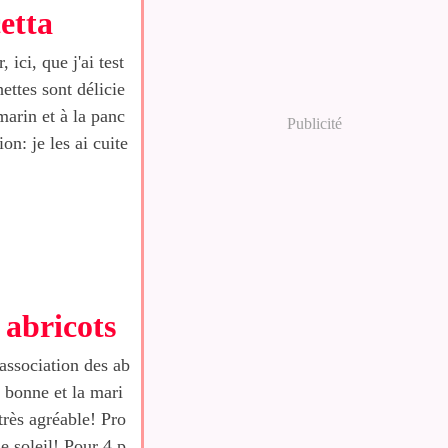
etta
 ici, que j'ai test
hettes sont délicie
marin et à la panc
Publicité
ion: je les ai cuite
 abricots
'association des ab
s bonne et la mari
très agréable! Pro
de soleil! Pour 4 p