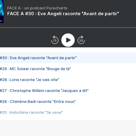
FACE A - un podcast Purecharts
FACE A #30 : Eve Angeli raconte "Avant de partir"
#30 : Eve Angeli raconte "Avant de partir"
#29 : MC Solaar raconte "Bouge de là"
28 : Lorie raconte "Je vais vite"
#27 : Christophe Willem raconte "Jacques a dit"
#26 : Chimène Badi raconte "Entre nous"
#25 : Indochine raconte "3e sexe"
#24 : Zaho raconte "C'est chelou"
#23 : Patrick Bruel raconte "Au café des délices"