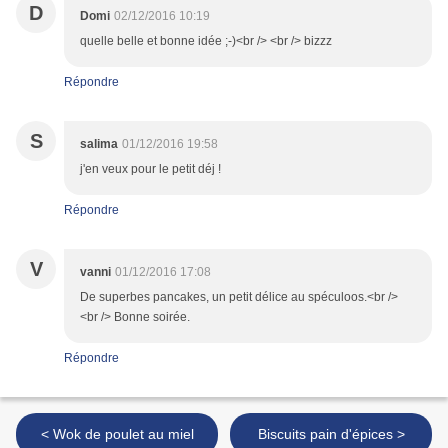
D
Domi
02/12/2016 10:19
quelle belle et bonne idée ;-)<br /> <br /> bizzz
Répondre
S
salima
01/12/2016 19:58
j'en veux pour le petit déj !
Répondre
V
vanni
01/12/2016 17:08
De superbes pancakes, un petit délice au spéculoos.<br />
<br /> Bonne soirée.
Répondre
< Wok de poulet au miel
Biscuits pain d'épices >