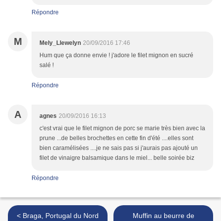
Répondre
M
Mely_Llewelyn
20/09/2016 17:46
Hum que ça donne envie ! j'adore le filet mignon en sucré
salé !
Répondre
A
agnes
20/09/2016 16:13
c'est vrai que le filet mignon de porc se marie très bien avec la
prune ...de belles brochettes en cette fin d'été ....elles sont
bien caramélisées ....je ne sais pas si j'aurais pas ajouté un
filet de vinaigre balsamique dans le miel... belle soirée biz
Répondre
< Braga, Portugal du Nord
Muffin au beurre de