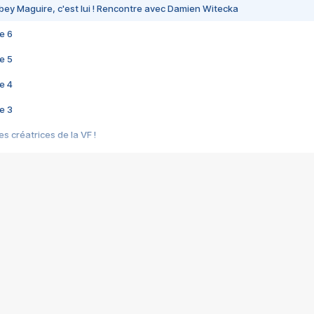
bey Maguire, c'est lui ! Rencontre avec Damien Witecka
e 6
e 5
e 4
e 3
s créatrices de la VF !
e 2
e 1
e Mektoub My Love arrive enfin ! Rencontre avec Shaïn Boumedine et Sal
i : après Toni en famille
elle réalise le bouleversant Dites lui que je l'aime
ais ! Rencontre autour de Vie privée de Rebecca Zlotowski
 de Marguerite, Grave... Rencontre avec Ella Rumpf