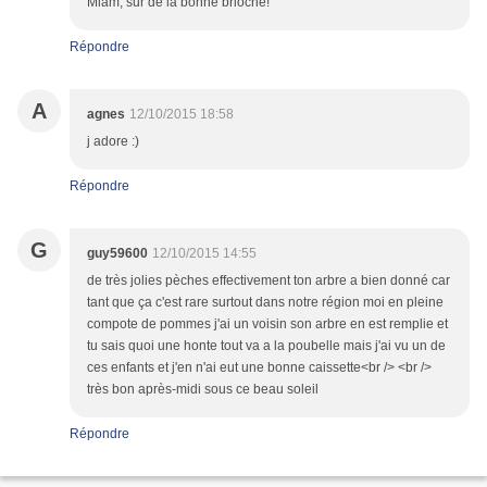
Miam, sur de la bonne brioche!
Répondre
A
agnes
12/10/2015 18:58
j adore :)
Répondre
G
guy59600
12/10/2015 14:55
de très jolies pèches effectivement ton arbre a bien donné car
tant que ça c'est rare surtout dans notre région moi en pleine
compote de pommes j'ai un voisin son arbre en est remplie et
tu sais quoi une honte tout va a la poubelle mais j'ai vu un de
ces enfants et j'en n'ai eut une bonne caissette<br /> <br />
très bon après-midi sous ce beau soleil
Répondre