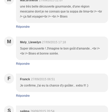
Macaronette
27/09/2015 22:07
une très belle découverte gourmande, d'une région
mexicaine dont je ne connais que la soppa de lima<br /> <br
/> ça fait voyager<br /> <br /> Bises
Répondre
M
Mely_Llewelyn
27/09/2015 17:18
Super découverte ! J'imagine le bon goût d'amande...<br />
<br /> Bises et bonne soirée.
Répondre
F
Franck
27/09/2015 06:51
Je confirme, j'ai eu la chance d'y goûter... extra !!! :)
Répondre
S
salima
26/09/2015 20:54