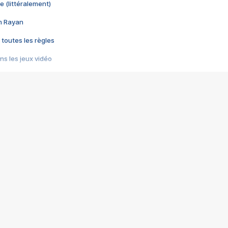
e (littéralement)
im Rayan
 toutes les règles
s les jeux vidéo
us choquant de Rockstar ? - Le scandale BULLY
e plus moche de Steam
du RÊVE tourne au CAUCHEMAR
pendant 8 heures
it… à tort
umiliés par un jeu vidéo
ire - Final Fantasy 8
ti un empire - Age of Empires
story DOFUS