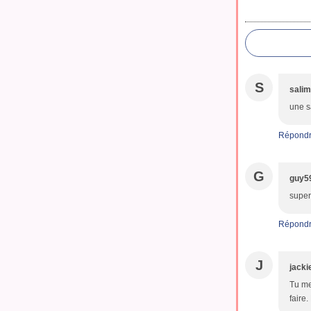
S
sali
une s
Répond
G
guy5
super
Répond
J
jacki
Tu me
faire.