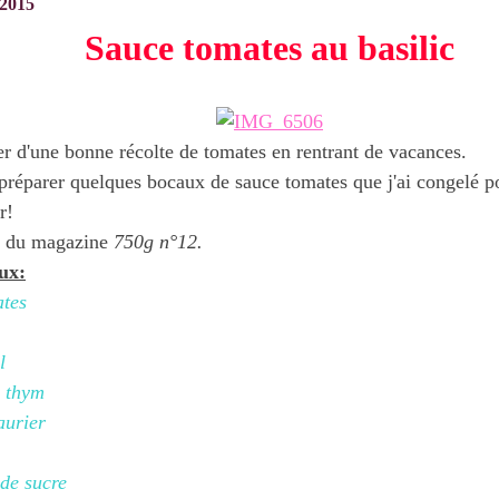
 2015
Sauce tomates au basilic
ter d'une bonne récolte de tomates en rentrant de vacances.
 préparer quelques bocaux de sauce tomates que j'ai congelé po
r!
e du magazine
750g n°12.
ux:
ates
l
e thym
laurier
de sucre