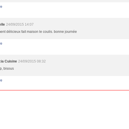
re
lle
24/09/2015 14:07
ment délicieux fait maison le coulis. bonne journée
re
cia Cuisine
24/09/2015 08:32
op, bisous
re