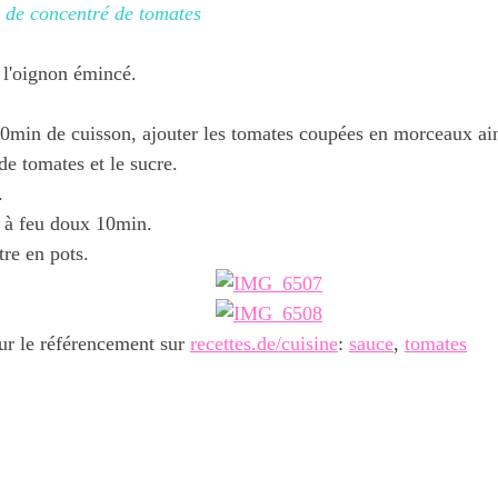
e de concentré de tomates
 l'oignon émincé.
0min de cuisson, ajouter les tomates coupées en morceaux ain
de tomates et le sucre.
.
r à feu doux 10min.
re en pots.
ur le référencement sur
recettes.de/cuisine
:
sauce
,
tomates