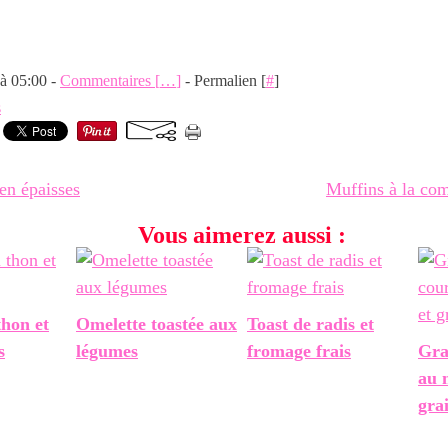
 à 05:00 -
Commentaires [
…
]
- Permalien [
#
]
s
en épaisses
Muffins à la com
Vous aimerez aussi :
thon et
Omelette toastée aux
Toast de radis et
s
légumes
fromage frais
Gra
au 
gra