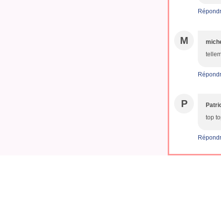
Répond
M
miche
telle
Répond
P
Patri
top t
Répond