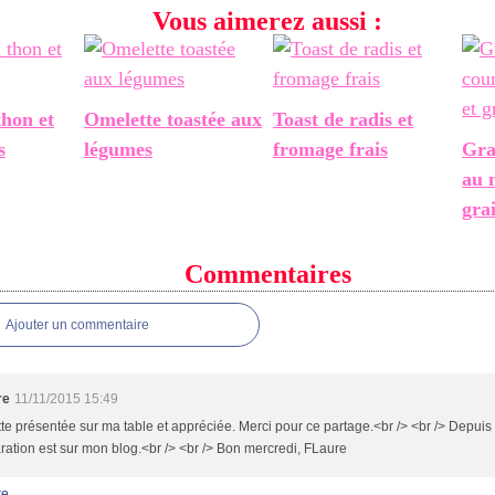
Vous aimerez aussi :
thon et
Omelette toastée aux
Toast de radis et
s
légumes
fromage frais
Gra
au 
gra
Commentaires
Ajouter un commentaire
re
11/11/2015 15:49
te présentée sur ma table et appréciée. Merci pour ce partage.<br /> <br /> Depui
ration est sur mon blog.<br /> <br /> Bon mercredi, FLaure
re