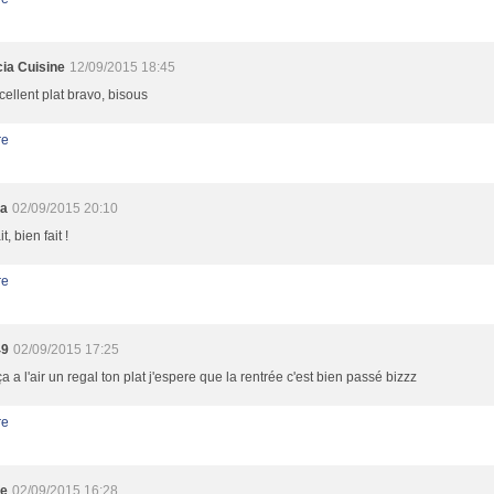
cia Cuisine
12/09/2015 18:45
cellent plat bravo, bisous
re
ma
02/09/2015 20:10
it, bien fait !
re
49
02/09/2015 17:25
a a l'air un regal ton plat j'espere que la rentrée c'est bien passé bizzz
re
ie
02/09/2015 16:28