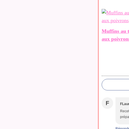
Muffins au 
aux poivron
F
FLau
Recet
prépa
Répond