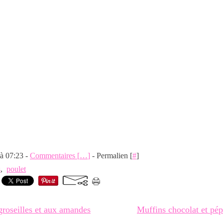
 à 07:23 -
Commentaires [
…
]
- Permalien [
#
]
s
,
poulet
groseilles et aux amandes
Muffins chocolat et pép