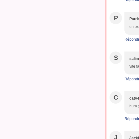
P
Patri
un ex
Répond
S
sali
vite fa
Répond
C
caty
hum ç
Répond
J
Jack