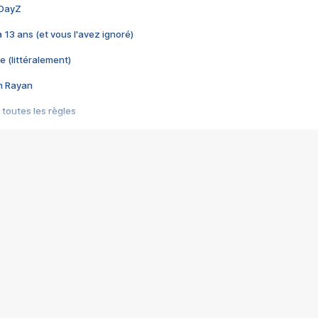
 DayZ
 a 13 ans (et vous l'avez ignoré)
e (littéralement)
im Rayan
 toutes les règles
s les jeux vidéo
us choquant de Rockstar ? - Le scandale BULLY
e plus moche de Steam
du RÊVE tourne au CAUCHEMAR
pendant 8 heures
it… à tort
umiliés par un jeu vidéo
ire - Final Fantasy 8