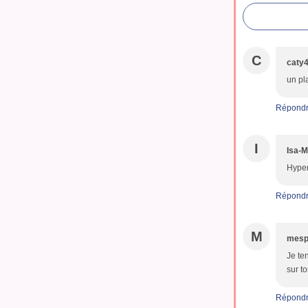
C
caty
un pl
Répond
I
Isa-M
Hyper
Répond
M
mespe
Je te
sur to
Répond