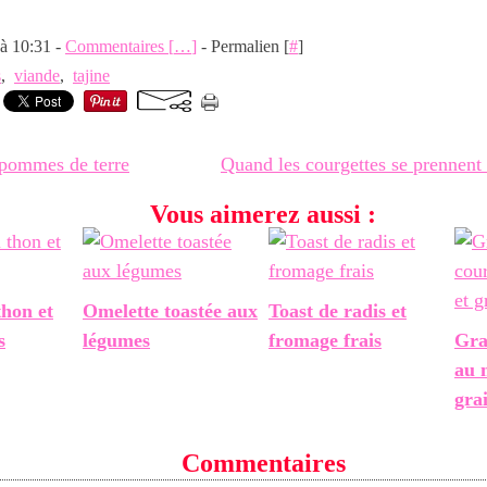
 à 10:31 -
Commentaires [
…
]
- Permalien [
#
]
s
,
viande
,
tajine
 pommes de terre
Quand les courgettes se prennent
Vous aimerez aussi :
thon et
Omelette toastée aux
Toast de radis et
s
légumes
fromage frais
Gra
au 
gra
Commentaires