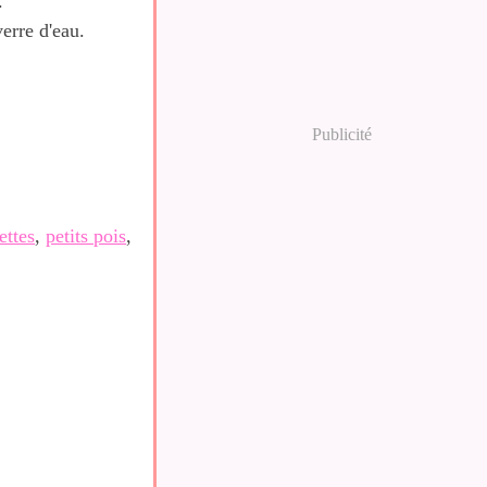
.
verre d'eau.
Publicité
ettes
,
petits pois
,