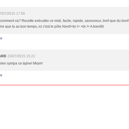
7/07/2015 17:56
 comment va? Recette exécutée ce midi, facile, rapide, savoureux, bref que du bonhe
re que tu as bon temps, ici c'est le pôle Nord!<br /> <br /> A bientôt
re
ieRD
23/07/2015 15:22
t bien sympa ce tajine! Miam!
re