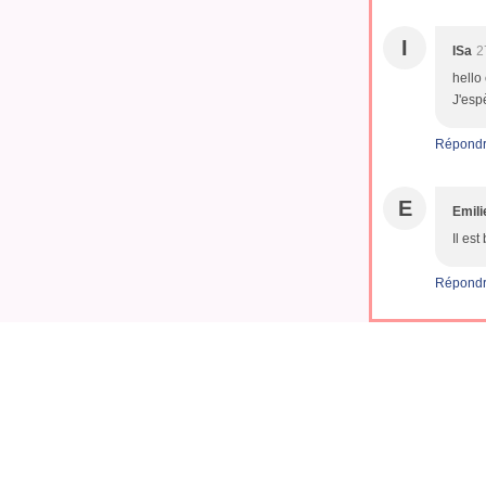
I
ISa
2
hello
J'espè
Répond
E
Emil
Il es
Répond