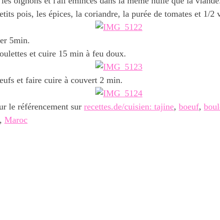
 les oignons et l'ail émincés dans la même huile que la viande
etits pois, les épices, la coriandre, la purée de tomates et 1/2 
ter 5min.
oulettes et cuire 15 min à feu doux.
eufs et faire cuire à couvert 2 min.
ur le référencement sur
recettes.de/cuisien: tajine
,
boeuf
,
boul
,
Maroc