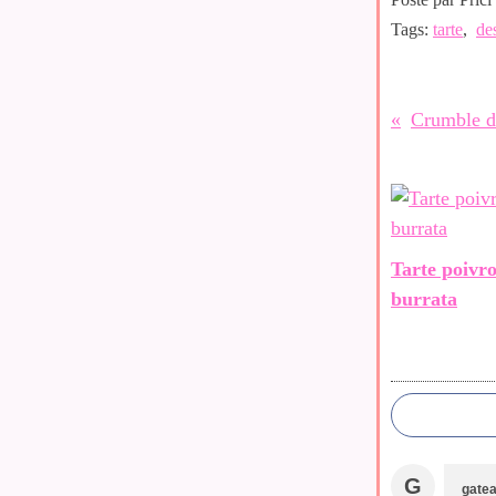
Tags:
tarte
,
de
Crumble d
Tarte poivr
burrata
G
gatea