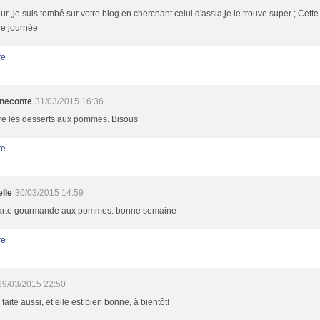
ur ,je suis tombé sur votre blog en cherchant celui d'assia,je le trouve super ; Cett
e journée
re
ineconte
31/03/2015 16:36
re les desserts aux pommes. Bisous
re
lle
30/03/2015 14:59
arte gourmande aux pommes. bonne semaine
re
29/03/2015 22:50
i faite aussi, et elle est bien bonne, à bientôt!