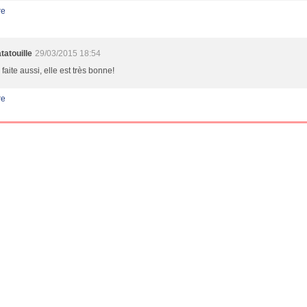
re
atatouille
29/03/2015 18:54
i faite aussi, elle est très bonne!
re