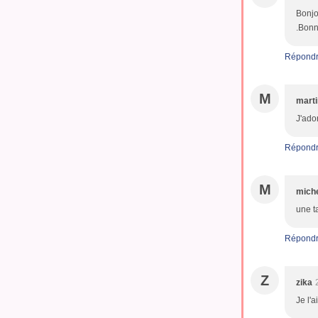
Bonjo
.Bonn
Répond
M
mart
J'ado
Répond
M
miche
une t
Répond
Z
zika
Je l'a