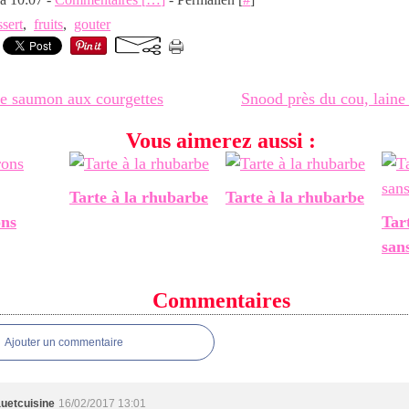
ssert
,
fruits
,
gouter
e saumon aux courgettes
Snood près du cou, laine
Vous aimerez aussi :
Tarte à la rhubarbe
Tarte à la rhubarbe
ons
Tar
san
Commentaires
Ajouter un commentaire
uetcuisine
16/02/2017 13:01