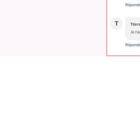
Répond
T
Titer
Je l'a
Répond