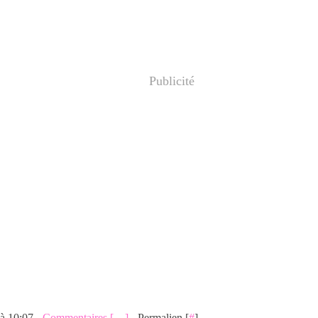
Publicité
 à 10:07 -
Commentaires [
…
]
- Permalien [
#
]