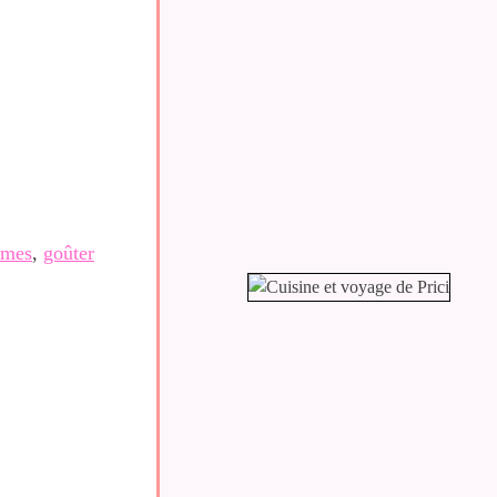
mes
,
goûter