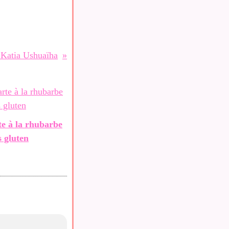
 Katia Ushuaïha
te à la rhubarbe
s gluten