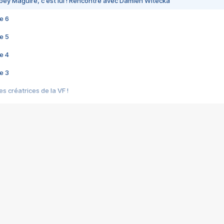
bey Maguire, c'est lui ! Rencontre avec Damien Witecka
e 6
e 5
e 4
e 3
s créatrices de la VF !
e 2
e 1
e Mektoub My Love arrive enfin ! Rencontre avec Shaïn Boumedine et Sal
i : après Toni en famille
elle réalise le bouleversant Dites lui que je l'aime
ais ! Rencontre autour de Vie privée de Rebecca Zlotowski
 de Marguerite, Grave... Rencontre avec Ella Rumpf