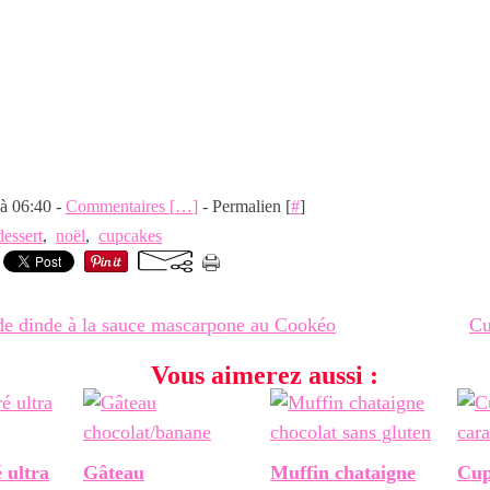
 à 06:40 -
Commentaires [
…
]
- Permalien [
#
]
dessert
,
noël
,
cupcakes
de dinde à la sauce mascarpone au Cookéo
Cu
Vous aimerez aussi :
 ultra
Gâteau
Muffin chataigne
Cup