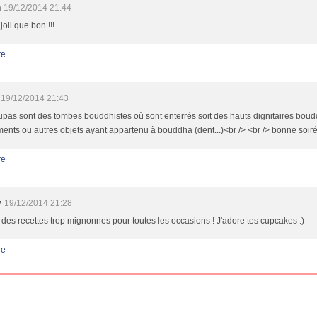
h
19/12/2014 21:44
joli que bon !!!
re
19/12/2014 21:43
tupas sont des tombes bouddhistes où sont enterrés soit des hauts dignitaires boudd
ents ou autres objets ayant appartenu à bouddha (dent...)<br /> <br /> bonne soirée
re
y
19/12/2014 21:28
 des recettes trop mignonnes pour toutes les occasions ! J'adore tes cupcakes :)
re