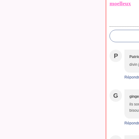
moelleux
P
Patri
divin
Répond
G
ging
ils s
bisou
Répond