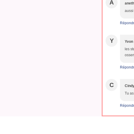
A
anet
aussi 
Répond
Y
Yvon
les s
ossem
Répond
C
Cind
Tu as
Répond