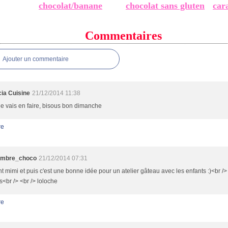
chocolat/banane
chocolat sans gluten
car
Commentaires
Ajouter un commentaire
cia Cuisine
21/12/2014 11:38
 je vais en faire, bisous bon dimanche
re
embre_choco
21/12/2014 07:31
ont mimi et puis c'est une bonne idée pour un atelier gâteau avec les enfants :)<br />
s<br /> <br /> loloche
re