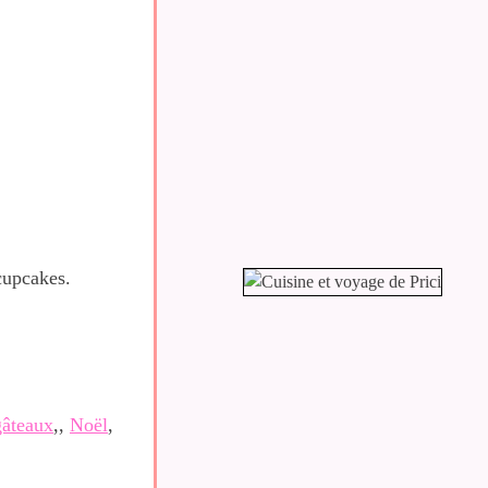
 cupcakes.
gâteaux
,,
Noël
,