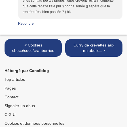
elles sont au top tes photos ..elles crèvent l'écran ..contente
que cette recette t'aie plu :) bonne soirée (j espère que ta
rentrée s'est bien passée ? ) biz
Répondre
< Cookies
Curry de crevettes aux
choco/coco/cranberries
mirabelles >
Hébergé par Canalblog
Top articles
Pages
Contact
Signaler un abus
C.G.U.
Cookies et données personnelles