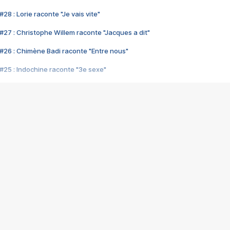
28 : Lorie raconte "Je vais vite"
#27 : Christophe Willem raconte "Jacques a dit"
#26 : Chimène Badi raconte "Entre nous"
#25 : Indochine raconte "3e sexe"
#24 : Zaho raconte "C'est chelou"
#23 : Patrick Bruel raconte "Au café des délices"
#22 : Kyo raconte "Le chemin"
#21 : Nolwenn Leroy raconte "Cassé"
#20 : Patrick Hernandez raconte "Born to be alive"
#19 : Lorie raconte "Près de moi"
#18 : Michael Jones raconte "A nos actes manqués" (avec Jean-Jacque
#17 : Khaled raconte "Aïcha"