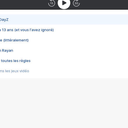
 DayZ
 a 13 ans (et vous l'avez ignoré)
e (littéralement)
im Rayan
 toutes les règles
s les jeux vidéo
us choquant de Rockstar ? - Le scandale BULLY
e plus moche de Steam
du RÊVE tourne au CAUCHEMAR
pendant 8 heures
it… à tort