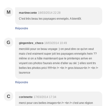
M
martineconte
18/03/2014 22:28
C'est très beau les paysages enneigés. A bientôt.
Répondre
G
gingembre_choco
18/03/2014 10:49
merciiiiii pour ce beau voyage :) on peut dire ce qu'on veut
mais c'est vraiment super joli les paysages enneigés hein ??
même si on a hâte maintenant que le printemps arrive en
voyant ces photos t'aurais envie d'aller au ski :) elles sont trs
belles tes photos prici !!!!!!<br /> <br /> gros bisous<br /> <br />
laurence
Répondre
C
corinnette
17/03/2014 17:34
merci pour ces belles images<br /> <br /> c'est une région