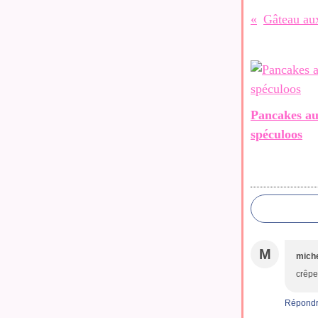
Gâteau au
Pancakes a
spéculoos
M
miche
crêpe
Répond