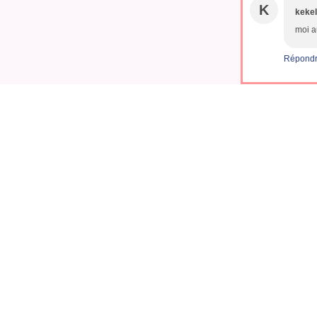
K
kekel
moi a
Répond