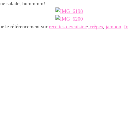
 une salade, hummmm!
ur le référencement sur
recettes.de/cuisine
:
crêpes
,
jambon,
f