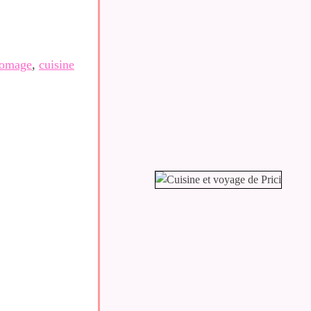
romage
,
cuisine