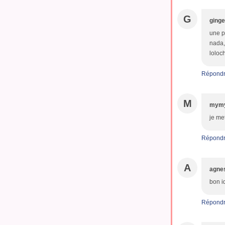
G
ging
une pe
nada,
loloc
Répond
M
mymy
je met
Répond
A
agne
bon i
Répond