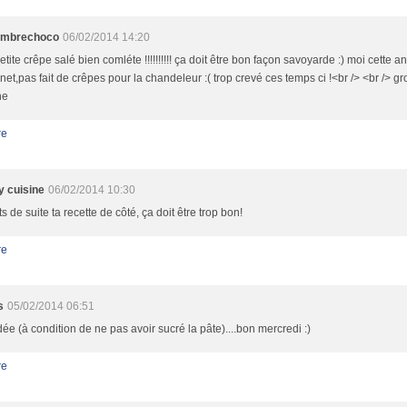
embrechoco
06/02/2014 14:20
tite crêpe salé bien comléte !!!!!!!!!! ça doit être bon façon savoyarde :) moi cette a
net,pas fait de crêpes pour la chandeleur :( trop crevé ces temps ci !<br /> <br /> gr
he
re
 cuisine
06/02/2014 10:30
s de suite ta recette de côté, ça doit être trop bon!
re
s
05/02/2014 06:51
dée (à condition de ne pas avoir sucré la pâte)....bon mercredi :)
re