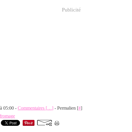
Publicité
 à 05:00 -
Commentaires [
…
]
- Permalien [
#
]
fromage