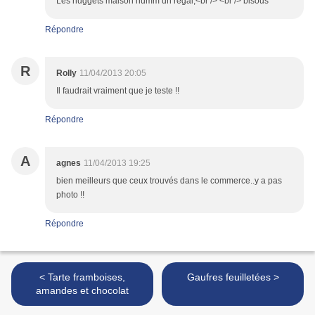
Les nuggets maison humm un régal,<br /> <br /> bisous
Répondre
R
Rolly
11/04/2013 20:05
Il faudrait vraiment que je teste !!
Répondre
A
agnes
11/04/2013 19:25
bien meilleurs que ceux trouvés dans le commerce..y a pas
photo !!
Répondre
< Tarte framboises,
Gaufres feuilletées >
amandes et chocolat