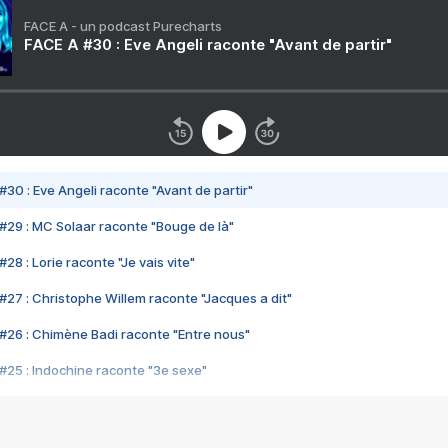
FACE A - un podcast Purecharts
FACE A #30 : Eve Angeli raconte "Avant de partir"
#30 : Eve Angeli raconte "Avant de partir"
#29 : MC Solaar raconte "Bouge de là"
28 : Lorie raconte "Je vais vite"
#27 : Christophe Willem raconte "Jacques a dit"
#26 : Chimène Badi raconte "Entre nous"
#25 : Indochine raconte "3e sexe"
#24 : Zaho raconte "C'est chelou"
#23 : Patrick Bruel raconte "Au café des délices"