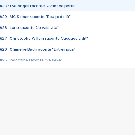
#30 : Eve Angeli raconte "Avant de partir"
#29 : MC Solaar raconte "Bouge de là"
28 : Lorie raconte "Je vais vite"
#27 : Christophe Willem raconte "Jacques a dit"
#26 : Chimène Badi raconte "Entre nous"
#25 : Indochine raconte "3e sexe"
#24 : Zaho raconte "C'est chelou"
#23 : Patrick Bruel raconte "Au café des délices"
#22 : Kyo raconte "Le chemin"
#21 : Nolwenn Leroy raconte "Cassé"
#20 : Patrick Hernandez raconte "Born to be alive"
#19 : Lorie raconte "Près de moi"