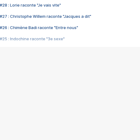
28 : Lorie raconte "Je vais vite"
#27 : Christophe Willem raconte "Jacques a dit"
#26 : Chimène Badi raconte "Entre nous"
#25 : Indochine raconte "3e sexe"
#24 : Zaho raconte "C'est chelou"
#23 : Patrick Bruel raconte "Au café des délices"
#22 : Kyo raconte "Le chemin"
#21 : Nolwenn Leroy raconte "Cassé"
#20 : Patrick Hernandez raconte "Born to be alive"
#19 : Lorie raconte "Près de moi"
#18 : Michael Jones raconte "A nos actes manqués" (avec Jean-Jacque
#17 : Khaled raconte "Aïcha"