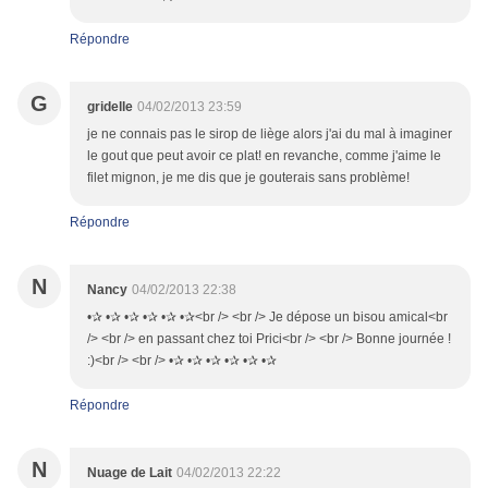
Répondre
G
gridelle
04/02/2013 23:59
je ne connais pas le sirop de liège alors j'ai du mal à imaginer
le gout que peut avoir ce plat! en revanche, comme j'aime le
filet mignon, je me dis que je gouterais sans problème!
Répondre
N
Nancy
04/02/2013 22:38
•✰ •✰ •✰ •✰ •✰ •✰<br /> <br /> Je dépose un bisou amical<br
/> <br /> en passant chez toi Prici<br /> <br /> Bonne journée !
:)<br /> <br /> •✰ •✰ •✰ •✰ •✰ •✰
Répondre
N
Nuage de Lait
04/02/2013 22:22