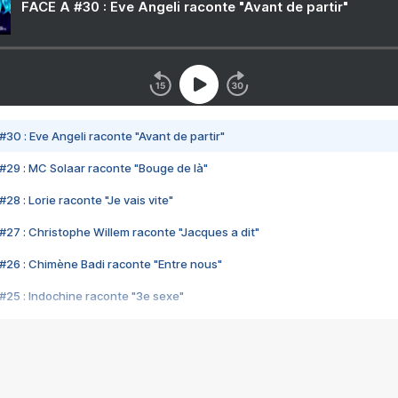
FACE A #30 : Eve Angeli raconte "Avant de partir"
#30 : Eve Angeli raconte "Avant de partir"
#29 : MC Solaar raconte "Bouge de là"
28 : Lorie raconte "Je vais vite"
#27 : Christophe Willem raconte "Jacques a dit"
#26 : Chimène Badi raconte "Entre nous"
#25 : Indochine raconte "3e sexe"
#24 : Zaho raconte "C'est chelou"
#23 : Patrick Bruel raconte "Au café des délices"
#22 : Kyo raconte "Le chemin"