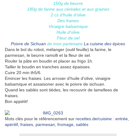
150g de beurre
180g de farine aux céréales et aux graines
2 cs d'huile d'olive
Des fraises
Vinaigre balsamique
Huile d'olive
Fleur de sel
Poivre de Sichuan
de mon partenaire
La cuisine des épices
Dans le bol du robot, mélanger (outil feuille) la farine, le
parmesan, le beurre ramolli et la fleur de sel.
Rouler la pâte en boudin et placer au frigo 1h.
Tailler le boudin en tranches assez épaisses.
Cuire 20 min th5/6.
Emincer les fraises. Les arroser d'huile d'olive, vinaigre
balsamique et assaisoner avec le poivre de sichuan.
Quand les sablés sont tièdes, les recouvrir de lamellees de
fraises.
Bon appétit!
Mots clés pour le référencement sur
recettes.de/cuisine
:
entrée
,
apéritif
,
fraises
,
parmesan
,
fromage
,
sablés