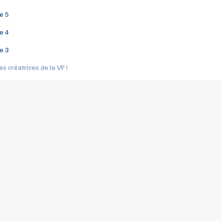
e 5
e 4
e 3
s créatrices de la VF !
e 2
e 1
e Mektoub My Love arrive enfin ! Rencontre avec Shaïn Boumedine et Sal
i : après Toni en famille
elle réalise le bouleversant Dites lui que je l'aime
ais ! Rencontre autour de Vie privée de Rebecca Zlotowski
 de Marguerite, Grave... Rencontre avec Ella Rumpf
 Les Rêveurs, un film intime sur la santé mentale