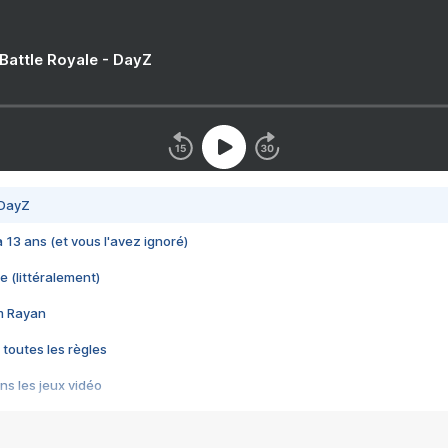
 Battle Royale - DayZ
 DayZ
 a 13 ans (et vous l'avez ignoré)
e (littéralement)
im Rayan
 toutes les règles
s les jeux vidéo
us choquant de Rockstar ? - Le scandale BULLY