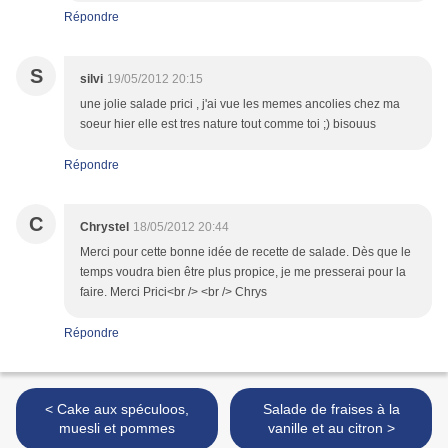
Répondre
S
silvi
19/05/2012 20:15
une jolie salade prici , j'ai vue les memes ancolies chez ma
soeur hier elle est tres nature tout comme toi ;) bisouus
Répondre
C
Chrystel
18/05/2012 20:44
Merci pour cette bonne idée de recette de salade. Dès que le
temps voudra bien être plus propice, je me presserai pour la
faire. Merci Prici<br /> <br /> Chrys
Répondre
< Cake aux spéculoos,
Salade de fraises à la
muesli et pommes
vanille et au citron >