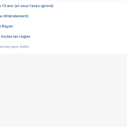
 a 13 ans (et vous l'avez ignoré)
e (littéralement)
im Rayan
 toutes les règles
s les jeux vidéo
us choquant de Rockstar ? - Le scandale BULLY
e plus moche de Steam
du RÊVE tourne au CAUCHEMAR
pendant 8 heures
it… à tort
umiliés par un jeu vidéo
ire - Final Fantasy 8