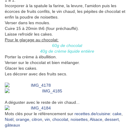
1 à 1.
Incorporer à la spatule la farine, la levure, l'amidon puis les
écorces de fruits confits, le vin chaud, les pépites de chocolat et
enfin la poudre de noisettes.
Verser dans les moules.
Cuire 15 à 20min th6 (four préchauffé).
Laisse refroidir les cakes.
Pour le glaçage au chocolat:
60g de chocolat
40g de crème liquide entière
Porter la crème à ébullition.
Verser sur le chocolat et bien mélanger.
Glacer les cakes.
Les décorer avec des fruits secs.
A déguster avec le reste de vin chaud...
Mots clés pour le référencement sur
recettes.de/cuisine
:
cake
,
Noël
,
orange
,
citron
,
vin
,
chocolat
,
noisettes
,
Alsace
,
dessert
,
gâteaux