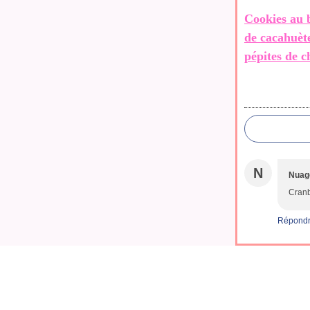
Cookies au 
de cacahuète
pépites de c
N
Nuage
Cranb
Répond