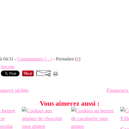
 à 04:31 -
Commentaires [
…
]
- Permalien [
#
]
,
biscuits
papaye séchée
Financiers
Vous aimerez aussi :