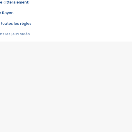
e (littéralement)
im Rayan
 toutes les règles
s les jeux vidéo
us choquant de Rockstar ? - Le scandale BULLY
e plus moche de Steam
du RÊVE tourne au CAUCHEMAR
pendant 8 heures
it… à tort
umiliés par un jeu vidéo
ire - Final Fantasy 8
ti un empire - Age of Empires
story DOFUS