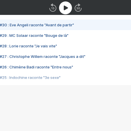
#30 : Eve Angeli raconte "Avant de partir"
#29 : MC Solaar raconte "Bouge de là"
28 : Lorie raconte "Je vais vite"
#27 : Christophe Willem raconte "Jacques a dit"
#26 : Chimène Badi raconte "Entre nous"
#25 : Indochine raconte "3e sexe"
#24 : Zaho raconte "C'est chelou"
#23 : Patrick Bruel raconte "Au café des délices"
#22 : Kyo raconte "Le chemin"
#21 : Nolwenn Leroy raconte "Cassé"
#20 : Patrick Hernandez raconte "Born to be alive"