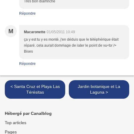
Très bon diamnche
Répondre
M
Macaronette
01/05/2011 10:49
ça y est tu y es monté, j'en déduis que le téléphérique était
réparé. cela aurait dommage de rater le point de vu<br />
Bises
Répondre
< Santa Cruz et Playa Las
Jardin botanique et La
Térésitas
Laguna >
Hébergé par Canalblog
Top articles
Pages