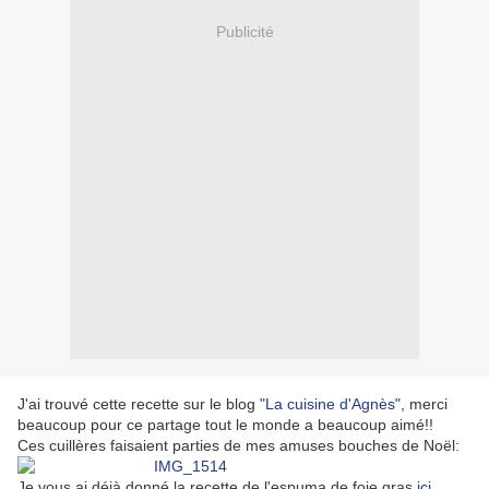
Publicité
J'ai trouvé cette recette sur le blog
"La cuisine d'Agnès"
, merci
beaucoup pour ce partage tout le monde a beaucoup aimé!!
Ces cuillères faisaient parties de mes amuses bouches de Noël:
Je vous ai déjà donné la recette de l'espuma de f
oie gras
ici