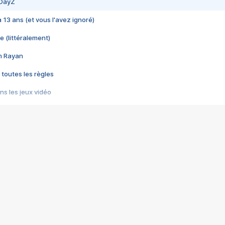
 DayZ
 a 13 ans (et vous l'avez ignoré)
e (littéralement)
im Rayan
 toutes les règles
s les jeux vidéo
us choquant de Rockstar ? - Le scandale BULLY
e plus moche de Steam
du RÊVE tourne au CAUCHEMAR
pendant 8 heures
it… à tort
umiliés par un jeu vidéo
ire - Final Fantasy 8