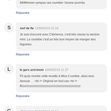
MMMmmm sympas ces crumble ! bonne journée
Répondre
S
stef de fla
12/09/2010 22:10
Je suis d'accord avec Clémence, c'est très classe la version
mini. Le crumble c'est un très bon moyen de manger des
légumes.
Répondre
L
le gars astronom
10/09/2010 11:27
Fô qu'je montre cette recette à Miss Crumble, alias mon
épouse . . .<br /> Original en tout cas.<br />
Bizzzzzzzzzzzzzzzzzzzzzzzzzzzzzzzzzzzzzzz
Répondre
C