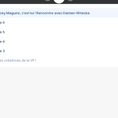
bey Maguire, c'est lui ! Rencontre avec Damien Witecka
e 6
e 5
e 4
e 3
s créatrices de la VF !
e 2
e 1
e Mektoub My Love arrive enfin ! Rencontre avec Shaïn Boumedine et Sal
i : après Toni en famille
elle réalise le bouleversant Dites lui que je l'aime
ais ! Rencontre autour de Vie privée de Rebecca Zlotowski