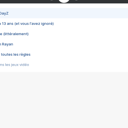
 DayZ
 a 13 ans (et vous l'avez ignoré)
e (littéralement)
im Rayan
 toutes les règles
s les jeux vidéo
us choquant de Rockstar ? - Le scandale BULLY
e plus moche de Steam
du RÊVE tourne au CAUCHEMAR
pendant 8 heures
it… à tort
umiliés par un jeu vidéo