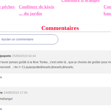
Confiture d'oranges
e pêches
Confiture de kiwis
Con
... du jardin
ban
Commentaires
Ajouter un commentaire
ipopotte
25/08/2010 04:44
'avoir jamais goûté à la féve Tonka , c'est celle là , que je choisis de goûter pour mon
ercredi ...<br /> CLquipopotte&hearts;&hearts;&hearts;
re
ne
24/08/2010 17:04
 mélange!
re