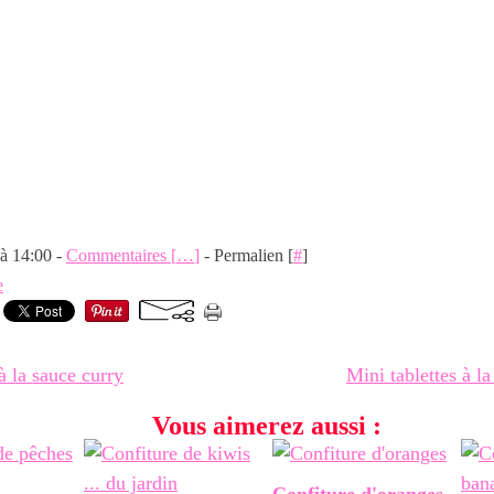
 à 14:00 -
Commentaires [
…
]
- Permalien [
#
]
e
à la sauce curry
Mini tablettes à l
Vous aimerez aussi :