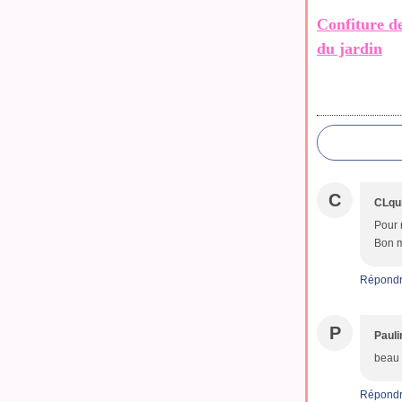
Confiture d
du jardin
C
CLqu
Pour n
Bon m
Répond
P
Pauli
beau
Répond