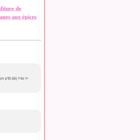
fiture de
anes aux épices
 p'tit déj !<br />