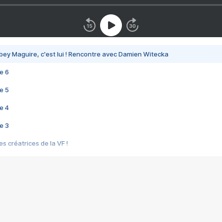
bey Maguire, c'est lui ! Rencontre avec Damien Witecka
e 6
e 5
e 4
e 3
s créatrices de la VF !
e 2
e 1
e Mektoub My Love arrive enfin ! Rencontre avec Shaïn Boumedine et Sal
i : après Toni en famille