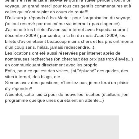
Je finis en remerciant
Isa-Marie
qui m'a suivie pendant tout mon
voyage, un grand merci pour tous ces gentils commentaires et à
celles qui m'ont rejoint en cours de route!!!
D'ailleurs je réponds à Isa-Marie : pour l'organisation du voyage,
j'ai tout réservé par moi même via internet ( pas d'agence).
J'ai acheté les billets d'avion sur internet avec Expedia courant
décembre 2009 ( par contre, à la fin du mois d'août 2009, les
billets d'avion
étaient beaucoup moins chers et les prix ont monté
d'un coup sans, hélas, jamais redescendre...).
Les locations ont été aussi réservées par internet après de
nombreuses recherches (on cherchait des prix pas trop élevés...)
en communiquant directement avec les proprio.
Enfin, pour ce qui est des visites, j'ai "épluché" des guides, des
sites internet, des blogs, etc...
Si vous avez des questions, n'hésitez pas, je me ferai un plaisir
d'y répondre!!
A bientôt, cette fois-ci pour de nouvelles recettes (d'ailleurs j'en
programme quelque unes qui étaient en attente...)