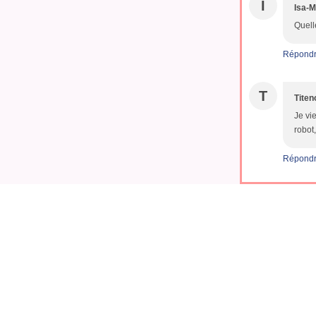
I
Isa-M
Quell
Répond
T
Titen
Je vi
robot
Répond