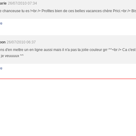
arie
26/07/2010 07:34
e chanceuse tu es !<br /> Profites bien de ces belles vacances chère Prici.<br /> Bi
re
oon
26/07/2010 06:37
ens d'en mettre un en ligne aussi mais il n'a pas ta jolie couleur grr ^^<br /> Ca c'es
, je veuuuux ^^
re