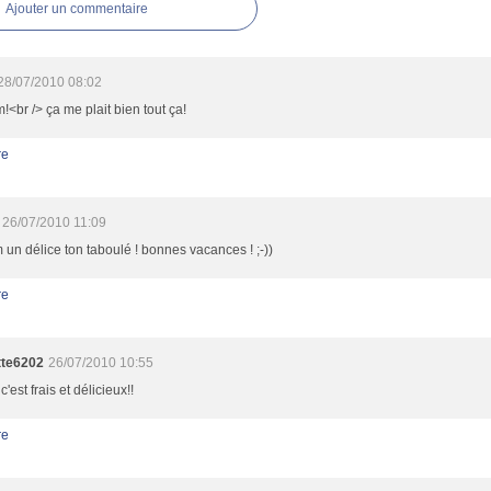
Ajouter un commentaire
28/07/2010 08:02
<br /> ça me plait bien tout ça!
re
26/07/2010 11:09
un délice ton taboulé ! bonnes vacances ! ;-))
re
tte6202
26/07/2010 10:55
est frais et délicieux!!
re