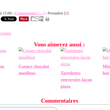
 à 15:00 -
Commentaires [
…
]
- Permalien [
#
]
erises
Vous aimerez aussi :
ons
Coeurs chocolat
Min
moelleux
Tartelettes
hot
renversées façon
pizza
Commentaires