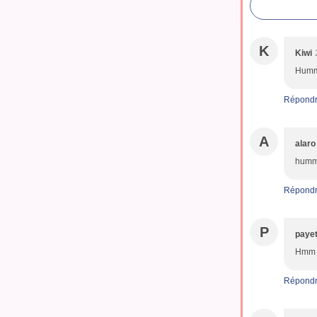
K
Kiwi
Humm!
Répond
A
alaro
humm 
Répond
P
paye
Hmm c'
Répond