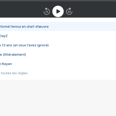
nsformé l’ennui en chef-d’œuvre
 DayZ
 a 13 ans (et vous l'avez ignoré)
e (littéralement)
im Rayan
 toutes les règles
s les jeux vidéo
us choquant de Rockstar ? - Le scandale BULLY
e plus moche de Steam
du RÊVE tourne au CAUCHEMAR