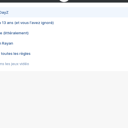
 DayZ
 a 13 ans (et vous l'avez ignoré)
e (littéralement)
im Rayan
 toutes les règles
s les jeux vidéo
us choquant de Rockstar ? - Le scandale BULLY
e plus moche de Steam
du RÊVE tourne au CAUCHEMAR
pendant 8 heures
it… à tort
umiliés par un jeu vidéo